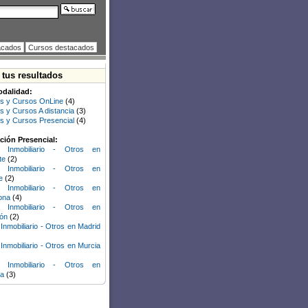
acados
Cursos destacados
a tus resultados
odalidad:
s y Cursos OnLine
(4)
s y Cursos A distancia
(3)
s y Cursos Presencial
(4)
ión Presencial:
r Inmobiliario - Otros en
te
(2)
r Inmobiliario - Otros en
e
(2)
r Inmobiliario - Otros en
ona
(4)
r Inmobiliario - Otros en
lón
(2)
 Inmobiliario - Otros en Madrid
 Inmobiliario - Otros en Murcia
r Inmobiliario - Otros en
ia
(3)