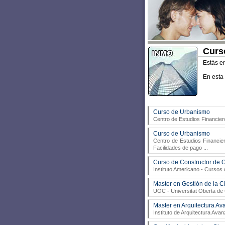
Curs
Estás e
En esta
Curso de Urbanismo
Centro de Estudios Financier
Curso de Urbanismo
Centro de Estudios Financie
Facilidades de pago
...
Curso de Constructor de 
Instituto Americano
- Cursos d
Master en Gestión de la 
UOC - Universitat Oberta de
Master en Arquitectura A
Instituto de Arquitectura Av