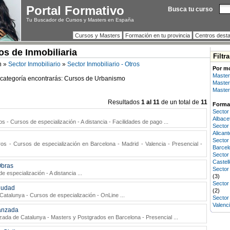
Portal Formativo
Busca tu curso
Tu Buscador de Cursos y Masters en España
Cursos y Masters
Formación en tu provincia
Centros dest
os de Inmobiliaria
Filtr
n »
Sector Inmobiliario
»
Sector Inmobiliario - Otros
Por m
Master
 categoría encontrarás: Cursos de Urbanismo
Master
Master
Resultados
1 al 11
de un total de
11
Formac
Secto
Albace
os
- Cursos de especialización - A distancia - Facilidades de pago
...
Secto
Alicant
Secto
ros
- Cursos de especialización en Barcelona - Madrid - Valencia - Presencial -
Barcel
Secto
Castel
Obras
Sector
e especialización - A distancia
...
(3)
Sector
Ciudad
(2)
 Catalunya
- Cursos de especialización - OnLine
...
Secto
Valenc
vanzada
anzada de Catalunya
- Masters y Postgrados en Barcelona - Presencial
...