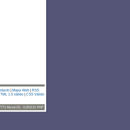
ntacto
|
Mapa Web
|
RSS
TML 1.0 válido
|
CSS Válido
7771 Mysql (5) - 0,001131 PHP