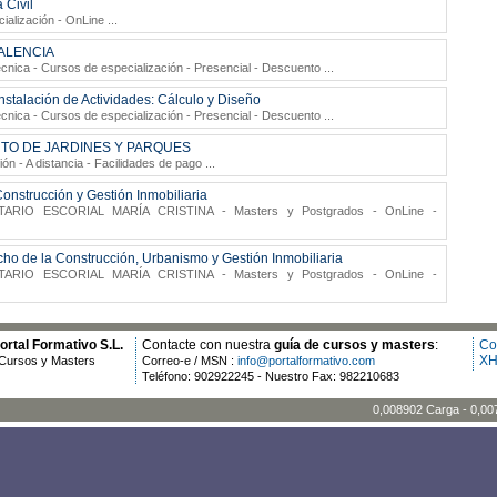
 Civil
ialización - OnLine
...
ALENCIA
cnica
- Cursos de especialización - Presencial - Descuento
...
nstalación de Actividades: Cálculo y Diseño
cnica
- Cursos de especialización - Presencial - Descuento
...
NTO DE JARDINES Y PARQUES
ón - A distancia - Facilidades de pago
...
onstrucción y Gestión Inmobiliaria
TARIO ESCORIAL MARÍA CRISTINA
- Masters y Postgrados - OnLine -
ho de la Construcción, Urbanismo y Gestión Inmobiliaria
TARIO ESCORIAL MARÍA CRISTINA
- Masters y Postgrados - OnLine -
rtal Formativo S.L.
Contacte con nuestra
guía de cursos y masters
:
Co
XH
Cursos y Masters
Correo-e / MSN :
info@portalformativo.com
Teléfono: 902922245 - Nuestro Fax: 982210683
0,008902 Carga - 0,00