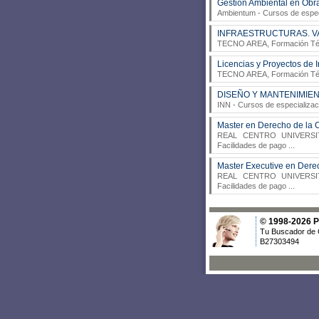
Gestión Ambiental en Obra
Ambientum
- Cursos de espec
INFRAESTRUCTURAS. V
TECNO AREA, Formación Té
Licencias y Proyectos de I
TECNO AREA, Formación Té
DISEÑO Y MANTENIMIE
INN
- Cursos de especializaci
Master en Derecho de la C
REAL CENTRO UNIVERSI
Facilidades de pago
...
Master Executive en Derec
REAL CENTRO UNIVERSI
Facilidades de pago
...
© 1998-2026 Po
Tu Buscador de 
B27303494