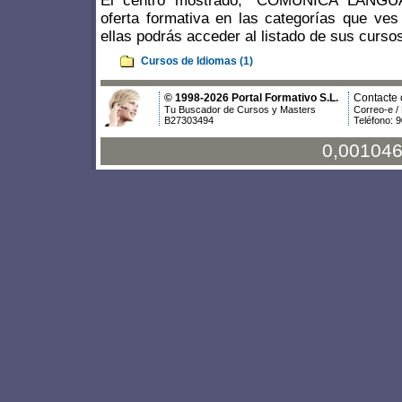
El centro mostrado, "COMUNICA LANGU
oferta formativa en las categorías que ves
ellas podrás acceder al listado de sus curso
Cursos de Idiomas (1)
© 1998-2026 Portal Formativo S.L.
Contacte 
Tu Buscador de Cursos y Masters
Correo-e /
B27303494
Teléfono: 
0,001046