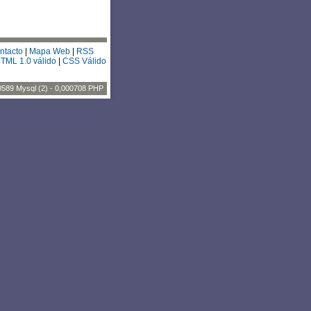
ntacto
|
Mapa Web
|
RSS
TML 1.0 válido
|
CSS Válido
0589 Mysql (2) - 0,000708 PHP