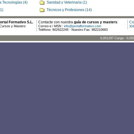
s Tecnologías (4)
Sanidad y Veterinaria (1)
(1)
Técnicos y Profesiones (14)
rtal Formativo S.L.
Contacte con nuestra
guía de cursos y masters
:
Co
Cursos y Masters
Correo-e / MSN :
info@portalformativo.com
XH
Teléfono: 902922245 - Nuestro Fax: 982210683
0,001297 Carga - 0,00