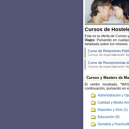
Cursos de Hostele
Esta es la oferta de Cursos
Viajes
. Pulsando en cualqu
detallada sobre los mismos.
Curso de Relaciones Públ
Cursos de especialización Se
Curso de Recepcionista d
Cursos de especialización Se
Cursos y Masters de Ma
El centro mostrado, "MAS
continuación, pulsando en el
Administración y Op
Calidad y Medio Am
Deportes y Ocio (1)
Educación (9)
Geriatría y Puericult