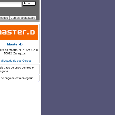
acados
Cursos destacados
Master-D
era de Madrid, N-IIª, Km 314,8
50012, Zaragoza
r al Listado de sus Cursos
de pago de otros centros en
tegoría
 de pago de esta categoría