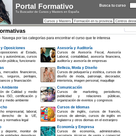
Portal Formativo
Busca tu curso
Tu Buscador de Cursos y Masters en España
Cursos y Masters
Formación en tu provincia
Centros dest
Formativas
- Navega por las categorías para encontrar el curso que te interesa
 y Oposiciones
Asesoría y Auditoría
oposiciones al Estado,
Cursos de Asesoría Fiscal, Asesoría
es y autonómicas, cursos
Laboral, contabilidad, asesoría financiera,
ción pública, funcionario
auditoría y asesoría de empresas
zas
Belleza, Moda y Diseño
, mercados financieros,
Cursos de peluquería y estética, cursos de
s, seguros, peritajes,
diseño de moda, patronaje, decorador,
bancos y financiación
interiorista, imagen personal, maquillaje
o Ambiente
Comunicación
ón de Calidad y medio
Cursos de marketing, periodismo,
iva ISO, certificación y
publicidad y relaciones públicas,
dad y medio ambiente
organización de eventos y congresos
echo
Cursos de Idiomas
o empresarial, laboral,
Cursos de inglés, cursos de francés,
il, derecho de la UE,
cursos de alemán, cursos de inglés en
os y normativa legal
Inglaterra y otros diomas en el extranjero
o
Economía y Empresa
y deporte, monitor de
Cursos de economía, administrativo,
 de entidades deportivas,
secretaria, técnicas de venta y comercial,