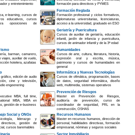
nador y entretenimiento
formación para directivos y PYMES
Formación Reglada
ca, e-learning, cursos de
Formación profesional y ciclos formativos,
ros educativos, cursos
diplomaturas universitarias, licenciaturas,
ara oposiciones de
acceso a la universidad, graduado en ESO
Geriatría y Puericultura
Cursos de auxiliar de geriatría, educación
infantil, jardín de infancia y puericultura,
cursos de animador infantil y de la 3ª edad
urismo
Humanidades
ería, barman, camarero,
Cursos de arte, cultura, literatura, historia,
 viajes, auxiliar de vuelo,
expresión oral y escrita, música,
ección hotelera, azafatas
patrimonio y cursos de humanidades en
general
o
Informática y Nuevas Tecnologías
gráfico, edición de audio
Cursos de ofimática, programación, bases
ión, cine y televisión,
de datos, seguridad informática, diseño
udio engeenering
web, multimedia, sistemas operativos
Prevención de Riesgos
ecutive MBA, full time,
Master en Prevención de Riesgos,
rnational MBA, MBA en
auditoría de prevención, curso de
s, gestión de e-business
coordinador de seguridad, PRL en la
construcción, OSHAS
bajo Social y ONGs
Recursos Humanos
cología, liderazgo y
Master en recursos humanos, dirección de
directivos, gestión de
personal, habilidades directivas, formación
cial, cursos baremables
empresarial, nóminas y seguros sociales
inaria
Sector Inmobiliario