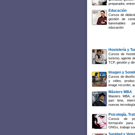
preparador, entre
Educación
Cursos de didácti
gestión de cent
baremables p
educación
Hostelería y T
Cursos de hostel
turismo, agente de
TCP, gestión y dir
Imagen y Sonid
Cursos de diseño 
y video, producc
image recorder, a
Másters MBA
Masters MBA, ex
part time, inte
nuevas tecnología
Psicología, Tra
Cursos de psi
formación para 
ONGs, trabajo so
Sanidad y Veter