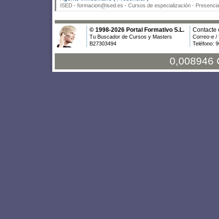
ISED - formacion@ised.es
- Cursos de especialización - Presenci
© 1998-2026 Portal Formativo S.L.
Contacte 
Tu Buscador de Cursos y Masters
Correo-e /
B27303494
Teléfono: 
0,008946 