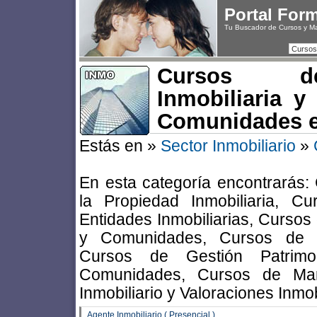
Portal For
Tu Buscador de Cursos y M
Cursos
Cursos d
Inmobiliaria y
Comunidades e
Estás en »
Sector Inmobiliario
»
En esta categoría encontrarás:
la Propiedad Inmobiliaria, C
Entidades Inmobiliarias, Cursos
y Comunidades, Cursos de Ge
Cursos de Gestión Patrimo
Comunidades, Cursos de Marke
Inmobiliario y Valoraciones Inmob
Agente Inmobiliario ( Presencial )