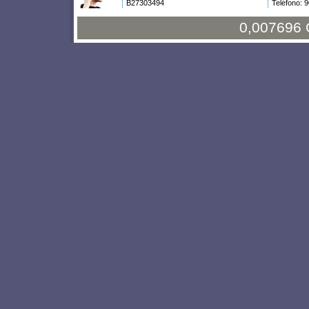
B27303494
Teléfono: 
0,007696 