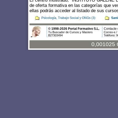
El centro mostrado, "INSTITUTO GALENE 
de oferta formativa en las categorías que ve
ellas podrás acceder al listado de sus curso
Psicología, Trabajo Social y ONGs (3)
Sani
© 1998-2026 Portal Formativo S.L.
Contacte 
Tu Buscador de Cursos y Masters
Correo-e /
B27303494
Teléfono: 
0,001025 