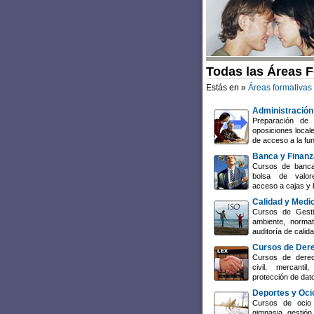
Todas las Áreas 
Estás en »
Áreas formativas
Administración
Preparación de 
oposiciones local
de acceso a la fun
Banca y Finan
Cursos de banca
bolsa de valore
acceso a cajas y 
Calidad y Medi
Cursos de Gesti
ambiente, normat
auditoría de cali
Cursos de Der
Cursos de derech
civil, mercant
protección de dat
Deportes y Oci
Cursos de ocio 
gimnasia, gestión