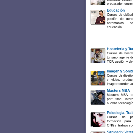
preparador, entre
Educación
Cursos de didácti
gestión de cent
baremables p
educación
Hostelería y T
Cursos de hostel
turismo, agente de
TCP, gestión y dir
Imagen y Sonid
Cursos de diseño 
y video, producc
image recorder, a
Másters MBA
Masters MBA, ex
part time, inte
nuevas tecnología
Psicología, Tra
Cursos de psi
formación para 
ONGs, trabajo so
Sanidad y Veter