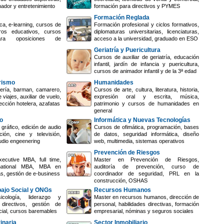
nador y entretenimiento
formación para directivos y PYMES
Formación Reglada
ca, e-learning, cursos de
Formación profesional y ciclos formativos,
ros educativos, cursos
diplomaturas universitarias, licenciaturas,
ara oposiciones de
acceso a la universidad, graduado en ESO
Geriatría y Puericultura
Cursos de auxiliar de geriatría, educación
infantil, jardín de infancia y puericultura,
cursos de animador infantil y de la 3ª edad
urismo
Humanidades
ería, barman, camarero,
Cursos de arte, cultura, literatura, historia,
 viajes, auxiliar de vuelo,
expresión oral y escrita, música,
ección hotelera, azafatas
patrimonio y cursos de humanidades en
general
o
Informática y Nuevas Tecnologías
gráfico, edición de audio
Cursos de ofimática, programación, bases
ión, cine y televisión,
de datos, seguridad informática, diseño
udio engeenering
web, multimedia, sistemas operativos
Prevención de Riesgos
ecutive MBA, full time,
Master en Prevención de Riesgos,
rnational MBA, MBA en
auditoría de prevención, curso de
s, gestión de e-business
coordinador de seguridad, PRL en la
construcción, OSHAS
bajo Social y ONGs
Recursos Humanos
cología, liderazgo y
Master en recursos humanos, dirección de
directivos, gestión de
personal, habilidades directivas, formación
cial, cursos baremables
empresarial, nóminas y seguros sociales
inaria
Sector Inmobiliario