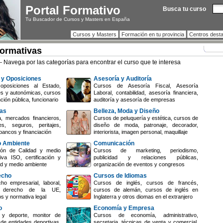
Portal Formativo
Busca tu curso
Tu Buscador de Cursos y Masters en España
Cursos y Masters
Formación en tu provincia
Centros dest
Formativas
- Navega por las categorías para encontrar el curso que te interesa
 y Oposiciones
Asesoría y Auditoría
oposiciones al Estado,
Cursos de Asesoría Fiscal, Asesoría
es y autonómicas, cursos
Laboral, contabilidad, asesoría financiera,
ción pública, funcionario
auditoría y asesoría de empresas
zas
Belleza, Moda y Diseño
, mercados financieros,
Cursos de peluquería y estética, cursos de
s, seguros, peritajes,
diseño de moda, patronaje, decorador,
bancos y financiación
interiorista, imagen personal, maquillaje
o Ambiente
Comunicación
ón de Calidad y medio
Cursos de marketing, periodismo,
iva ISO, certificación y
publicidad y relaciones públicas,
dad y medio ambiente
organización de eventos y congresos
echo
Cursos de Idiomas
o empresarial, laboral,
Cursos de inglés, cursos de francés,
il, derecho de la UE,
cursos de alemán, cursos de inglés en
os y normativa legal
Inglaterra y otros diomas en el extranjero
o
Economía y Empresa
y deporte, monitor de
Cursos de economía, administrativo,
 de entidades deportivas,
secretaria, técnicas de venta y comercial,