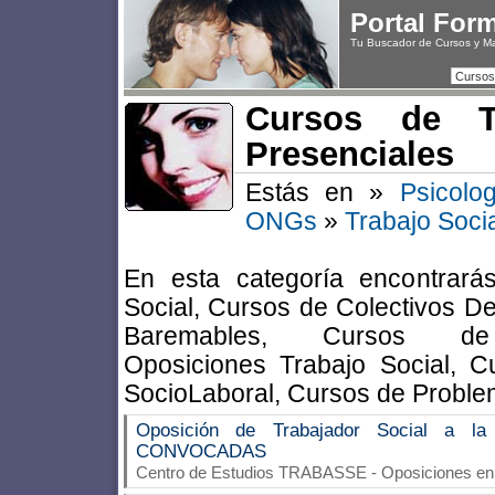
Portal For
Tu Buscador de Cursos y M
Cursos
Cursos de Tr
Presenciales
Estás en »
Psicolo
ONGs
»
Trabajo Soci
En esta categoría encontrará
Social, Cursos de Colectivos D
Baremables, Cursos de 
Oposiciones Trabajo Social, C
SocioLaboral, Cursos de Proble
Oposición de Trabajador Social a l
CONVOCADAS
Centro de Estudios TRABASSE
- Oposiciones en