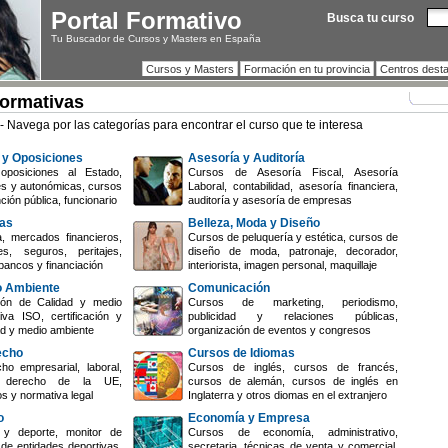
Portal Formativo
Busca tu curso
Tu Buscador de Cursos y Masters en España
Cursos y Masters
Formación en tu provincia
Centros dest
Formativas
- Navega por las categorías para encontrar el curso que te interesa
 y Oposiciones
Asesoría y Auditoría
oposiciones al Estado,
Cursos de Asesoría Fiscal, Asesoría
es y autonómicas, cursos
Laboral, contabilidad, asesoría financiera,
ción pública, funcionario
auditoría y asesoría de empresas
zas
Belleza, Moda y Diseño
, mercados financieros,
Cursos de peluquería y estética, cursos de
s, seguros, peritajes,
diseño de moda, patronaje, decorador,
bancos y financiación
interiorista, imagen personal, maquillaje
o Ambiente
Comunicación
ón de Calidad y medio
Cursos de marketing, periodismo,
iva ISO, certificación y
publicidad y relaciones públicas,
dad y medio ambiente
organización de eventos y congresos
echo
Cursos de Idiomas
o empresarial, laboral,
Cursos de inglés, cursos de francés,
il, derecho de la UE,
cursos de alemán, cursos de inglés en
os y normativa legal
Inglaterra y otros diomas en el extranjero
o
Economía y Empresa
y deporte, monitor de
Cursos de economía, administrativo,
 de entidades deportivas,
secretaria, técnicas de venta y comercial,