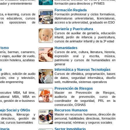
nador y entretenimiento
formación para directivos y PYMES
Formación Reglada
ca, e-learning, cursos de
Formación profesional y ciclos formativos,
ros educativos, cursos
diplomaturas universitarias, licenciaturas,
ara oposiciones de
acceso a la universidad, graduado en ESO
Geriatría y Puericultura
Cursos de auxiliar de geriatría, educación
infantil, jardín de infancia y puericultura,
cursos de animador infantil y de la 3ª edad
urismo
Humanidades
ería, barman, camarero,
Cursos de arte, cultura, literatura, historia,
 viajes, auxiliar de vuelo,
expresión oral y escrita, música,
ección hotelera, azafatas
patrimonio y cursos de humanidades en
general
o
Informática y Nuevas Tecnologías
gráfico, edición de audio
Cursos de ofimática, programación, bases
ión, cine y televisión,
de datos, seguridad informática, diseño
udio engeenering
web, multimedia, sistemas operativos
Prevención de Riesgos
ecutive MBA, full time,
Master en Prevención de Riesgos,
rnational MBA, MBA en
auditoría de prevención, curso de
s, gestión de e-business
coordinador de seguridad, PRL en la
construcción, OSHAS
bajo Social y ONGs
Recursos Humanos
cología, liderazgo y
Master en recursos humanos, dirección de
directivos, gestión de
personal, habilidades directivas, formación
cial, cursos baremables
empresarial, nóminas y seguros sociales
inaria
Sector Inmobiliario