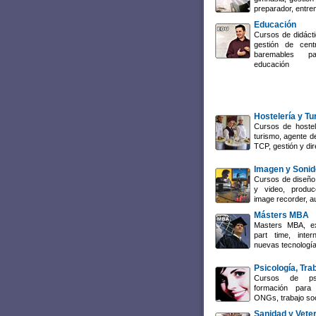
preparador, entre
Educación
Cursos de didácti
gestión de cent
baremables p
educación
Hostelería y T
Cursos de hostel
turismo, agente de
TCP, gestión y dir
Imagen y Sonid
Cursos de diseño 
y video, producc
image recorder, a
Másters MBA
Masters MBA, ex
part time, inte
nuevas tecnología
Psicología, Tra
Cursos de psi
formación para 
ONGs, trabajo so
Sanidad y Veter