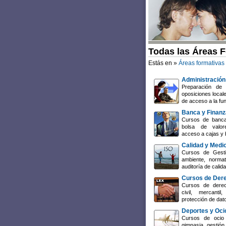
Todas las Áreas 
Estás en »
Áreas formativas
Administración
Preparación de 
oposiciones local
de acceso a la fun
Banca y Finan
Cursos de banca
bolsa de valore
acceso a cajas y 
Calidad y Medi
Cursos de Gesti
ambiente, normat
auditoría de cali
Cursos de Der
Cursos de derech
civil, mercant
protección de dat
Deportes y Oci
Cursos de ocio 
gimnasia, gestión