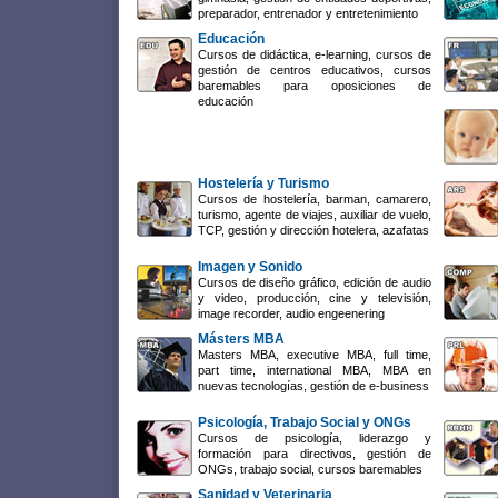
preparador, entrenador y entretenimiento
Educación
Cursos de didáctica, e-learning, cursos de
gestión de centros educativos, cursos
baremables para oposiciones de
educación
Hostelería y Turismo
Cursos de hostelería, barman, camarero,
turismo, agente de viajes, auxiliar de vuelo,
TCP, gestión y dirección hotelera, azafatas
Imagen y Sonido
Cursos de diseño gráfico, edición de audio
y video, producción, cine y televisión,
image recorder, audio engeenering
Másters MBA
Masters MBA, executive MBA, full time,
part time, international MBA, MBA en
nuevas tecnologías, gestión de e-business
Psicología, Trabajo Social y ONGs
Cursos de psicología, liderazgo y
formación para directivos, gestión de
ONGs, trabajo social, cursos baremables
Sanidad y Veterinaria