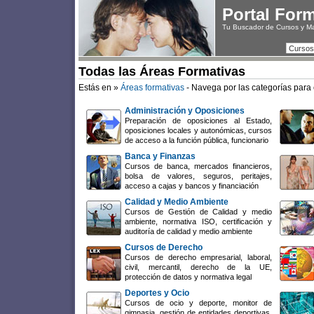
Portal For
Tu Buscador de Cursos y M
Cursos
Todas las Áreas Formativas
Estás en »
Áreas formativas
- Navega por las categorías para 
Administración y Oposiciones
Preparación de oposiciones al Estado,
oposiciones locales y autonómicas, cursos
de acceso a la función pública, funcionario
Banca y Finanzas
Cursos de banca, mercados financieros,
bolsa de valores, seguros, peritajes,
acceso a cajas y bancos y financiación
Calidad y Medio Ambiente
Cursos de Gestión de Calidad y medio
ambiente, normativa ISO, certificación y
auditoría de calidad y medio ambiente
Cursos de Derecho
Cursos de derecho empresarial, laboral,
civil, mercantil, derecho de la UE,
protección de datos y normativa legal
Deportes y Ocio
Cursos de ocio y deporte, monitor de
gimnasia, gestión de entidades deportivas,