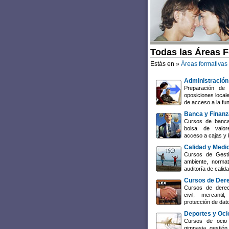
Todas las Áreas 
Estás en »
Áreas formativas
Administración
Preparación de 
oposiciones local
de acceso a la fun
Banca y Finan
Cursos de banca
bolsa de valore
acceso a cajas y 
Calidad y Medi
Cursos de Gesti
ambiente, normat
auditoría de cali
Cursos de Der
Cursos de derech
civil, mercant
protección de dat
Deportes y Oci
Cursos de ocio 
gimnasia, gestión