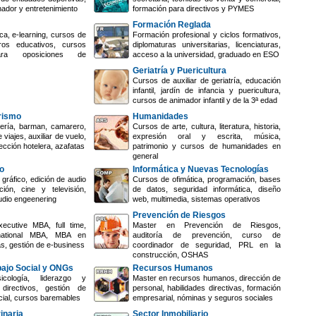
nador y entretenimiento
formación para directivos y PYMES
Formación Reglada
ca, e-learning, cursos de
Formación profesional y ciclos formativos,
ros educativos, cursos
diplomaturas universitarias, licenciaturas,
ara oposiciones de
acceso a la universidad, graduado en ESO
Geriatría y Puericultura
Cursos de auxiliar de geriatría, educación
infantil, jardín de infancia y puericultura,
cursos de animador infantil y de la 3ª edad
urismo
Humanidades
ería, barman, camarero,
Cursos de arte, cultura, literatura, historia,
 viajes, auxiliar de vuelo,
expresión oral y escrita, música,
ección hotelera, azafatas
patrimonio y cursos de humanidades en
general
o
Informática y Nuevas Tecnologías
gráfico, edición de audio
Cursos de ofimática, programación, bases
ión, cine y televisión,
de datos, seguridad informática, diseño
udio engeenering
web, multimedia, sistemas operativos
Prevención de Riesgos
ecutive MBA, full time,
Master en Prevención de Riesgos,
rnational MBA, MBA en
auditoría de prevención, curso de
s, gestión de e-business
coordinador de seguridad, PRL en la
construcción, OSHAS
bajo Social y ONGs
Recursos Humanos
cología, liderazgo y
Master en recursos humanos, dirección de
directivos, gestión de
personal, habilidades directivas, formación
cial, cursos baremables
empresarial, nóminas y seguros sociales
inaria
Sector Inmobiliario