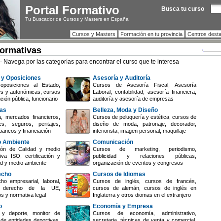
Portal Formativo
Busca tu curso
Tu Buscador de Cursos y Masters en España
Cursos y Masters
Formación en tu provincia
Centros dest
Formativas
- Navega por las categorías para encontrar el curso que te interesa
 y Oposiciones
Asesoría y Auditoría
oposiciones al Estado,
Cursos de Asesoría Fiscal, Asesoría
es y autonómicas, cursos
Laboral, contabilidad, asesoría financiera,
ción pública, funcionario
auditoría y asesoría de empresas
zas
Belleza, Moda y Diseño
, mercados financieros,
Cursos de peluquería y estética, cursos de
s, seguros, peritajes,
diseño de moda, patronaje, decorador,
bancos y financiación
interiorista, imagen personal, maquillaje
o Ambiente
Comunicación
ón de Calidad y medio
Cursos de marketing, periodismo,
iva ISO, certificación y
publicidad y relaciones públicas,
dad y medio ambiente
organización de eventos y congresos
echo
Cursos de Idiomas
o empresarial, laboral,
Cursos de inglés, cursos de francés,
il, derecho de la UE,
cursos de alemán, cursos de inglés en
os y normativa legal
Inglaterra y otros diomas en el extranjero
o
Economía y Empresa
y deporte, monitor de
Cursos de economía, administrativo,
 de entidades deportivas,
secretaria, técnicas de venta y comercial,