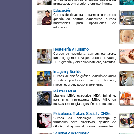
preparador, entrenador y entretenimiento
Educación
Cursos de didáctica, e-learning, cursos de
gestión de centros educativos, cursos
baremables para oposiciones de
educación
Hostelería y Turismo
Cursos de hostelería, barman, camarero,
turismo, agente de viajes, auxiliar de vuelo,
TCP, gestión y dirección hotelera, azafatas
Imagen y Sonido
Cursos de diseño gráfico, edición de audio
y video, producción, cine y televisión,
image recorder, audio engeenering
Másters MBA
Masters MBA, executive MBA, full time,
part time, international MBA, MBA en
nuevas tecnologías, gestión de e-business
Psicología, Trabajo Social y ONGs
Cursos de psicología, liderazgo y
formación para directivos, gestión de
ONGs, trabajo social, cursos baremables
Sanidad y Veterinaria