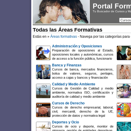
Portal For
Tu Buscador de Cursos y M
Cursos
Todas las Áreas Formativas
Estás en »
Áreas formativas
- Navega por las categorías para 
Administración y Oposiciones
Preparación de oposiciones al Estado,
oposiciones locales y autonómicas, cursos
de acceso a la función pública, funcionario
Banca y Finanzas
Cursos de banca, mercados financieros,
bolsa de valores, seguros, peritajes,
acceso a cajas y bancos y financiación
Calidad y Medio Ambiente
Cursos de Gestión de Calidad y medio
ambiente, normativa ISO, certificación y
auditoría de calidad y medio ambiente
Cursos de Derecho
Cursos de derecho empresarial, laboral,
civil, mercantil, derecho de la UE,
protección de datos y normativa legal
Deportes y Ocio
Cursos de ocio y deporte, monitor de
gimnasia, gestión de entidades deportivas,