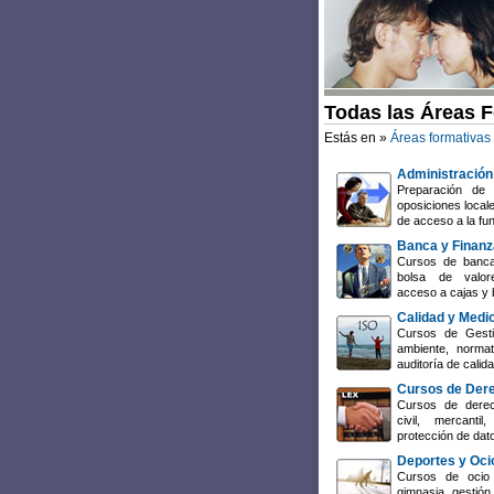
Todas las Áreas 
Estás en »
Áreas formativas
Administración
Preparación de 
oposiciones local
de acceso a la fun
Banca y Finan
Cursos de banca
bolsa de valore
acceso a cajas y 
Calidad y Medi
Cursos de Gesti
ambiente, normat
auditoría de cali
Cursos de Der
Cursos de derech
civil, mercant
protección de dat
Deportes y Oci
Cursos de ocio 
gimnasia, gestión