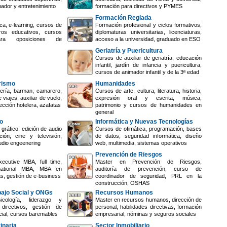
nador y entretenimiento
formación para directivos y PYMES
Formación Reglada
ca, e-learning, cursos de
Formación profesional y ciclos formativos,
ros educativos, cursos
diplomaturas universitarias, licenciaturas,
ara oposiciones de
acceso a la universidad, graduado en ESO
Geriatría y Puericultura
Cursos de auxiliar de geriatría, educación
infantil, jardín de infancia y puericultura,
cursos de animador infantil y de la 3ª edad
urismo
Humanidades
ería, barman, camarero,
Cursos de arte, cultura, literatura, historia,
 viajes, auxiliar de vuelo,
expresión oral y escrita, música,
ección hotelera, azafatas
patrimonio y cursos de humanidades en
general
o
Informática y Nuevas Tecnologías
gráfico, edición de audio
Cursos de ofimática, programación, bases
ión, cine y televisión,
de datos, seguridad informática, diseño
udio engeenering
web, multimedia, sistemas operativos
Prevención de Riesgos
ecutive MBA, full time,
Master en Prevención de Riesgos,
rnational MBA, MBA en
auditoría de prevención, curso de
s, gestión de e-business
coordinador de seguridad, PRL en la
construcción, OSHAS
bajo Social y ONGs
Recursos Humanos
cología, liderazgo y
Master en recursos humanos, dirección de
directivos, gestión de
personal, habilidades directivas, formación
cial, cursos baremables
empresarial, nóminas y seguros sociales
inaria
Sector Inmobiliario