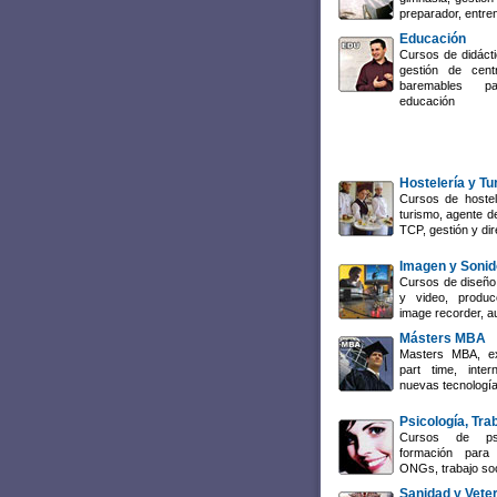
preparador, entre
Educación
Cursos de didácti
gestión de cent
baremables p
educación
Hostelería y T
Cursos de hostel
turismo, agente de
TCP, gestión y dir
Imagen y Sonid
Cursos de diseño 
y video, producc
image recorder, a
Másters MBA
Masters MBA, ex
part time, inte
nuevas tecnología
Psicología, Tra
Cursos de psi
formación para 
ONGs, trabajo so
Sanidad y Veter