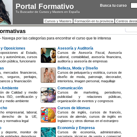
Portal Formativo
Busca tu curso
Tu Buscador de Cursos y Masters en España
Cursos y Masters
Formación en tu provincia
Centros dest
Formativas
- Navega por las categorías para encontrar el curso que te interesa
 y Oposiciones
Asesoría y Auditoría
oposiciones al Estado,
Cursos de Asesoría Fiscal, Asesoría
es y autonómicas, cursos
Laboral, contabilidad, asesoría financiera,
ción pública, funcionario
auditoría y asesoría de empresas
zas
Belleza, Moda y Diseño
, mercados financieros,
Cursos de peluquería y estética, cursos de
s, seguros, peritajes,
diseño de moda, patronaje, decorador,
bancos y financiación
interiorista, imagen personal, maquillaje
o Ambiente
Comunicación
ón de Calidad y medio
Cursos de marketing, periodismo,
iva ISO, certificación y
publicidad y relaciones públicas,
dad y medio ambiente
organización de eventos y congresos
echo
Cursos de Idiomas
o empresarial, laboral,
Cursos de inglés, cursos de francés,
il, derecho de la UE,
cursos de alemán, cursos de inglés en
os y normativa legal
Inglaterra y otros diomas en el extranjero
o
Economía y Empresa
y deporte, monitor de
Cursos de economía, administrativo,
 de entidades deportivas,
secretaria, técnicas de venta y comercial,