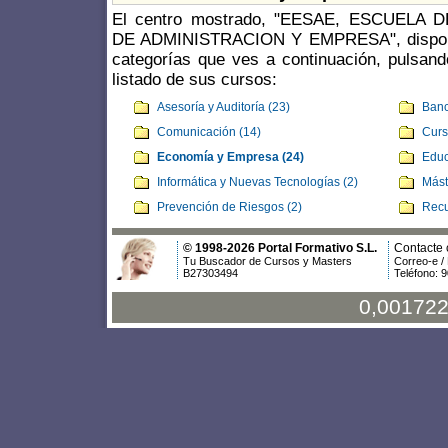
El centro mostrado, "EESAE, ESCUELA
DE ADMINISTRACION Y EMPRESA", dispone 
categorías que ves a continuación, pulsand
listado de sus cursos:
Asesoría y Auditoría (23)
Banc
Comunicación (14)
Curs
Economía y Empresa (24)
Educ
Informática y Nuevas Tecnologías (2)
Mást
Prevención de Riesgos (2)
Recu
© 1998-2026 Portal Formativo S.L.
Contacte 
Tu Buscador de Cursos y Masters
Correo-e /
B27303494
Teléfono: 
0,001722