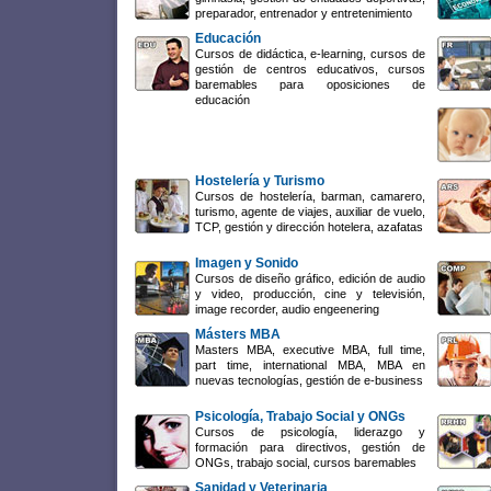
preparador, entrenador y entretenimiento
Educación
Cursos de didáctica, e-learning, cursos de
gestión de centros educativos, cursos
baremables para oposiciones de
educación
Hostelería y Turismo
Cursos de hostelería, barman, camarero,
turismo, agente de viajes, auxiliar de vuelo,
TCP, gestión y dirección hotelera, azafatas
Imagen y Sonido
Cursos de diseño gráfico, edición de audio
y video, producción, cine y televisión,
image recorder, audio engeenering
Másters MBA
Masters MBA, executive MBA, full time,
part time, international MBA, MBA en
nuevas tecnologías, gestión de e-business
Psicología, Trabajo Social y ONGs
Cursos de psicología, liderazgo y
formación para directivos, gestión de
ONGs, trabajo social, cursos baremables
Sanidad y Veterinaria