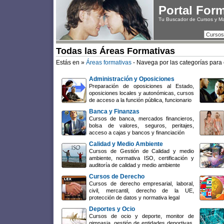
Portal For
Tu Buscador de Cursos y M
Cursos
Todas las Áreas Formativas
Estás en »
Áreas formativas
- Navega por las categorías para 
Administración y Oposiciones
Preparación de oposiciones al Estado,
oposiciones locales y autonómicas, cursos
de acceso a la función pública, funcionario
Banca y Finanzas
Cursos de banca, mercados financieros,
bolsa de valores, seguros, peritajes,
acceso a cajas y bancos y financiación
Calidad y Medio Ambiente
Cursos de Gestión de Calidad y medio
ambiente, normativa ISO, certificación y
auditoría de calidad y medio ambiente
Cursos de Derecho
Cursos de derecho empresarial, laboral,
civil, mercantil, derecho de la UE,
protección de datos y normativa legal
Deportes y Ocio
Cursos de ocio y deporte, monitor de
gimnasia, gestión de entidades deportivas,