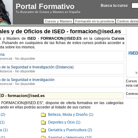
Portal Formativo
Busca tu curso
Tu Buscador de Cursos y Masters en España
Cursos y Masters
Formación en tu provincia
Centros dest
les y de Oficios de ISED - formacion@ised.es
os y Masters de
ISED - FORMACION@ISED.ES
en la categoría
Cursos
s
. Pulsando en cualquiera de las fichas de estos cursos podrás acceder a
ada sobre los mismos.
ISED
ina
esencial - No disponible
 de la Seguridad e Investigación (Distancia)
istancia - No disponible
I
 de la Seguridad e Investigación
Cursos 
esencial - No disponible
esta ca
Centros
ED - formacion@ised.es
 - FORMACION@ISED.ES", dispone de oferta formativa en las categorías
ando en ellas podrás acceder al listado de sus cursos:
 (2)
Belleza, Moda y Diseño (1)
(1)
Deportes y Ocio (1)
a (1)
Geriatría y Puericultura (2)
(1)
Sanidad y Veterinaria (10)