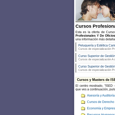
Cursos Profesiona
Esta es la oferta de Curs
Profesionales Y De Oficio
una información más detall
Peluquería y Estética Can
Cursos de especialización Pr
Curso Superior de Gestión
Cursos de especialización A d
Curso Superior de Gestión
Cursos de especialización Pr
Cursos y Masters de IS
El centro mostrado, "ISED
que ves a continuación, puls
Asesoría y Auditoría
Cursos de Derecho 
Economía y Empres
Recursos Humanos 