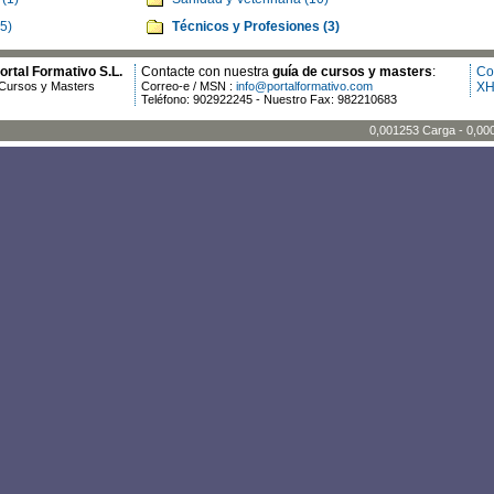
(5)
Técnicos y Profesiones (3)
rtal Formativo S.L.
Contacte con nuestra
guía de cursos y masters
:
Co
Cursos y Masters
Correo-e / MSN :
info@portalformativo.com
XH
Teléfono: 902922245 - Nuestro Fax: 982210683
0,001253 Carga - 0,00