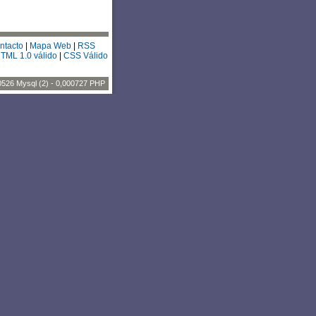
ntacto
|
Mapa Web
|
RSS
TML 1.0 válido
|
CSS Válido
0526 Mysql (2) - 0,000727 PHP