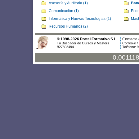
Asesoría y Auditoría (1)
Banc
Comunicación (1)
Econ
Informática y Nuevas Tecnologías (1)
Mást
Recursos Humanos (2)
© 1998-2026 Portal Formativo S.L.
Contacte 
Tu Buscador de Cursos y Masters
Correo-e /
B27303494
Teléfono: 
0.001118