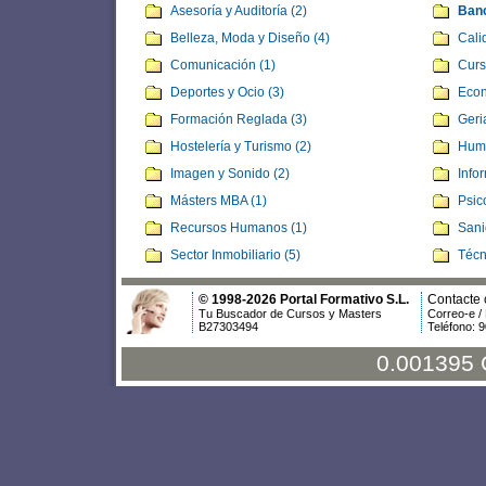
Asesoría y Auditoría (2)
Banc
Belleza, Moda y Diseño (4)
Cali
Comunicación (1)
Curs
Deportes y Ocio (3)
Econ
Formación Reglada (3)
Geria
Hostelería y Turismo (2)
Huma
Imagen y Sonido (2)
Info
Másters MBA (1)
Psic
Recursos Humanos (1)
Sani
Sector Inmobiliario (5)
Técn
© 1998-2026 Portal Formativo S.L.
Contacte 
Tu Buscador de Cursos y Masters
Correo-e /
B27303494
Teléfono: 
0.001395 