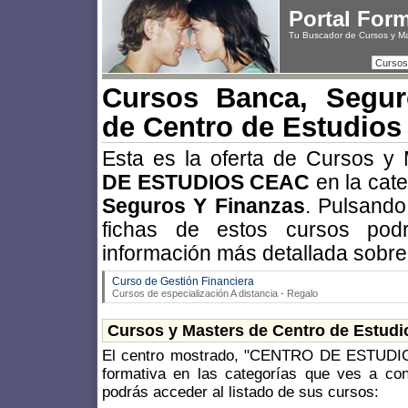
Portal For
Tu Buscador de Cursos y M
Cursos
Cursos Banca, Segur
de Centro de Estudio
Esta es la oferta de Cursos y
DE ESTUDIOS CEAC
en la cat
Seguros Y Finanzas
. Pulsando
fichas de estos cursos po
información más detallada sobre
Curso de Gestión Financiera
Cursos de especialización A distancia - Regalo
Cursos y Masters de Centro de Estud
El centro mostrado, "CENTRO DE ESTUDIO
formativa en las categorías que ves a con
podrás acceder al listado de sus cursos: