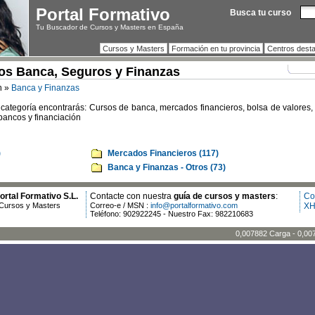
Portal Formativo
Busca tu curso
Tu Buscador de Cursos y Masters en España
Cursos y Masters
Formación en tu provincia
Centros dest
os Banca, Seguros y Finanzas
n »
Banca y Finanzas
 categoría encontrarás: Cursos de banca, mercados financieros, bolsa de valores, 
bancos y financiación
)
Mercados Financieros (117)
Banca y Finanzas - Otros (73)
rtal Formativo S.L.
Contacte con nuestra
guía de cursos y masters
:
Co
Cursos y Masters
Correo-e / MSN :
info@portalformativo.com
XH
Teléfono: 902922245 - Nuestro Fax: 982210683
0,007882 Carga - 0,00