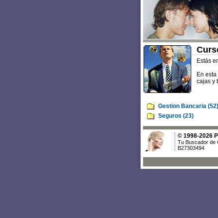
Curs
Estás e
En esta
cajas y 
Gestion Bancaria (52
Seguros (23)
© 1998-2026 Po
Tu Buscador de 
B27303494