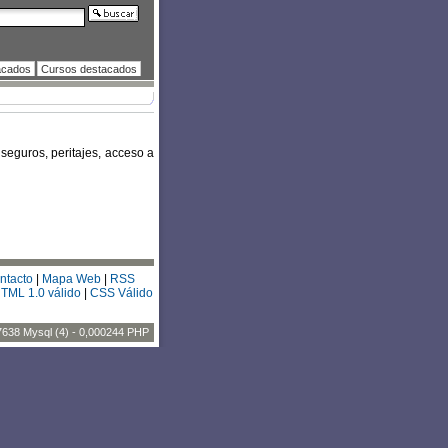
acados
Cursos destacados
seguros, peritajes, acceso a
ntacto
|
Mapa Web
|
RSS
TML 1.0 válido
|
CSS Válido
7638 Mysql (4) - 0,000244 PHP