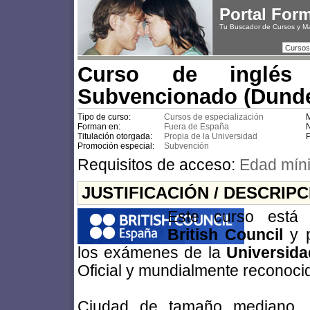
Portal For
Tu Buscador de Cursos y M
Cursos
Curso de inglés
Subvencionado (Dund
Tipo de curso:
Cursos de especialización
M
Forman en:
Fuera de España
N
Titulación otorgada:
Propia de la Universidad
P
Promoción especial:
Subvención
Requisitos de acceso:
Edad mín
JUSTIFICACIÓN / DESCRIP
Este curso est
British Council
y p
los exámenes de la
Universid
Oficial y mundialmente reconocido
Ciudad de tamaño mediano, 