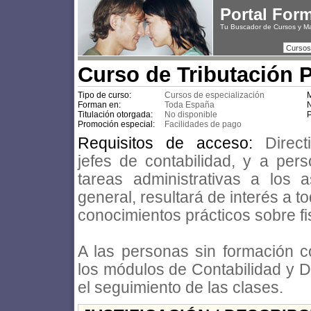
Portal For
Tu Buscador de Cursos y M
Cursos
Curso de Tributación P
Tipo de curso:
Cursos de especialización
M
Forman en:
Toda España
N
Titulación otorgada:
No disponible
P
Promoción especial:
Facilidades de pago
Requisitos de acceso:
Direct
jefes de contabilidad, y a pe
tareas administrativas a los a
general, resultará de interés a t
conocimientos prácticos sobre fi
A las personas sin formación co
los módulos de Contabilidad y D
el seguimiento de las clases.