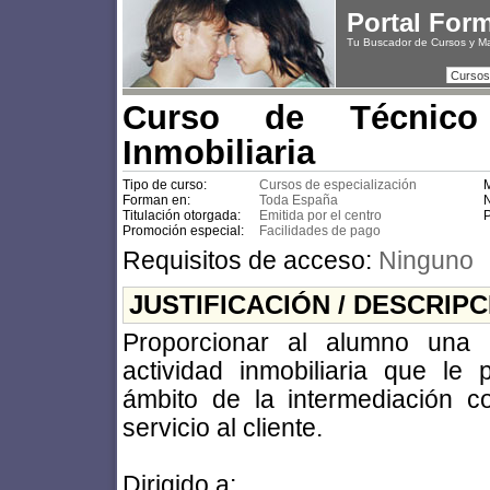
Portal For
Tu Buscador de Cursos y M
Cursos
Curso de Técnico
Inmobiliaria
Tipo de curso:
Cursos de especialización
M
Forman en:
Toda España
N
Titulación otorgada:
Emitida por el centro
P
Promoción especial:
Facilidades de pago
Requisitos de acceso:
Ninguno
JUSTIFICACIÓN / DESCRIP
Proporcionar al alumno una 
actividad inmobiliaria que le 
ámbito de la intermediación c
servicio al cliente.
Dirigido a: