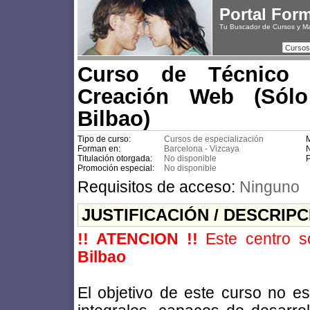
Portal For
Tu Buscador de Cursos y M
Cursos
Curso de Técnico
Creación Web (Sólo
Bilbao)
Tipo de curso:
Cursos de especialización
M
Forman en:
Barcelona - Vizcaya
N
Titulación otorgada:
No disponible
P
Promoción especial:
No disponible
Requisitos de acceso:
Ninguno
JUSTIFICACIÓN / DESCRIP
!! ATENCION !!
Este centro s
Bilbao
El objetivo de este curso no es