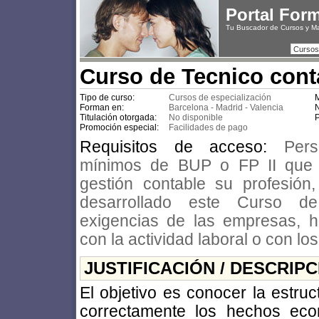
Portal For
Tu Buscador de Cursos y M
Cursos
Curso de Tecnico cont
Tipo de curso:
Cursos de especialización
M
Forman en:
Barcelona - Madrid - Valencia
N
Titulación otorgada:
No disponible
P
Promoción especial:
Facilidades de pago
Requisitos de acceso:
Per
mínimos de BUP o FP II que 
gestión contable su profesión
desarrollado este Curso d
exigencias de las empresas, h
con la actividad laboral o con lo
JUSTIFICACIÓN / DESCRIP
El objetivo es conocer la estruc
correctamente los hechos eco