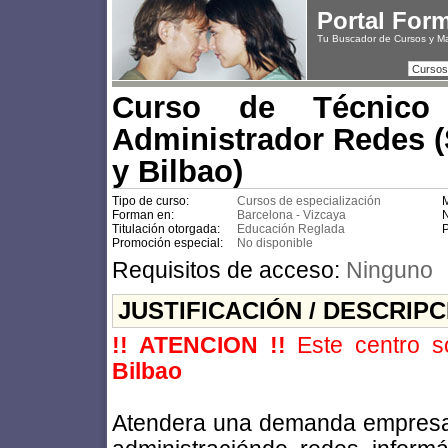
Portal For
Tu Buscador de Cursos y M
Cursos
Curso de Técnico 
Administrador Redes (
y Bilbao)
Tipo de curso:
Cursos de especialización
M
Forman en:
Barcelona - Vizcaya
N
Titulación otorgada:
Educación Reglada
P
Promoción especial:
No disponible
Requisitos de acceso:
Ninguno
JUSTIFICACIÓN / DESCRIP
!! ATENCION !!
Este centro s
Bilbao
Atendera una demanda empresari