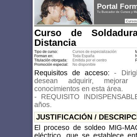
Portal For
Tu Buscador de Cursos y M
Cursos
Curso de Soldadu
Distancia
Tipo de curso:
Cursos de especialización
M
Forman en:
Toda España
N
Titulación otorgada:
Emitida por el centro
P
Promoción especial:
No disponible
Requisitos de acceso:
- Diri
desean adquirir, mejorar
conocimientos en esta área.
- REQUISITO INDISPENSABLE
años.
JUSTIFICACIÓN / DESCRIP
El proceso de soldeo MIG-MAG
eléctrico, que se establece en