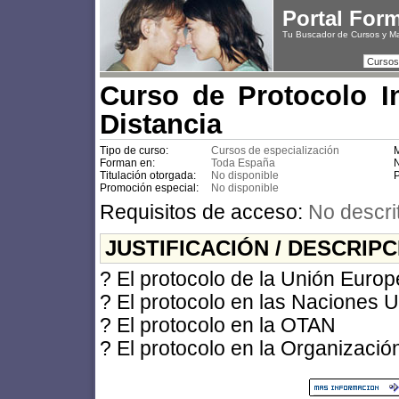
Portal For
Tu Buscador de Cursos y M
Cursos
Curso de Protocolo In
Distancia
Tipo de curso:
Cursos de especialización
M
Forman en:
Toda España
N
Titulación otorgada:
No disponible
P
Promoción especial:
No disponible
Requisitos de acceso:
No descri
JUSTIFICACIÓN / DESCRIP
? El protocolo de la Unión Euro
? El protocolo en las Naciones 
? El protocolo en la OTAN
? El protocolo en la Organizaci