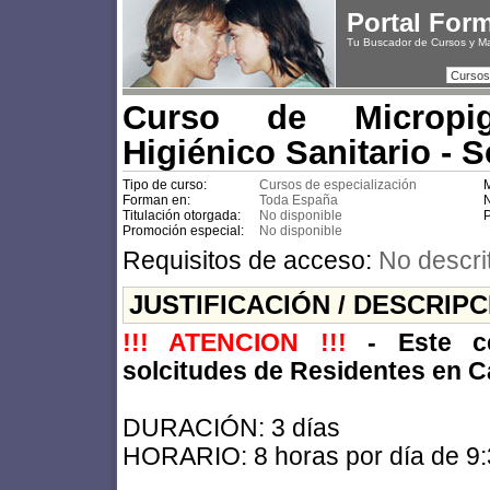
Portal For
Tu Buscador de Cursos y M
Cursos
Curso de Micropi
Higiénico Sanitario - 
Tipo de curso:
Cursos de especialización
M
Forman en:
Toda España
N
Titulación otorgada:
No disponible
P
Promoción especial:
No disponible
Requisitos de acceso:
No descri
JUSTIFICACIÓN / DESCRIP
!!! ATENCION !!!
- Este ce
solcitudes de Residentes en C
DURACIÓN: 3 días
HORARIO: 8 horas por día de 9: