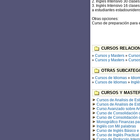
2. Inglés Intensivo 30 clase
3. Inglés Intensivo 16 clas
a estudiantes estadouniden
Otras opciones:
Curso de preparación para e
CURSOS RELACION
»
Cursos y Masters
»
Cursos
»
Cursos y Masters
»
Cursos
OTRAS SUBCATEGO
»
Cursos de Idiomas
»
Idiom
»
Cursos de Idiomas
»
Inglé
CURSOS Y MASTER
Cursos de Analisis de Es
Cursos de Analisis de Es
Curso Avanzado sobre Aná
Curso de Consolidación 
Curso de Consolidación 
Monográfico Finanzas par
Inglés con Mil palabras
Curso de Inglés Básico e 
Curso de Inglés Practical
Curso de Protocolo Intern