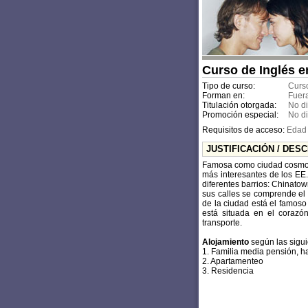
Curso de Inglés e
Tipo de curso:
Curso
Forman en:
Fuer
Titulación otorgada:
No d
Promoción especial:
No d
Requisitos de acceso:
Edad 
JUSTIFICACIÓN / DES
Famosa como ciudad cosmopol
más interesantes de los EE.U
diferentes barrios: Chinatow
sus calles se comprende el 
de la ciudad está el famoso
está situada en el corazón
transporte.
Alojamiento
según las sigui
1. Familia media pensión, ha
2. Apartamenteo
3. Residencia