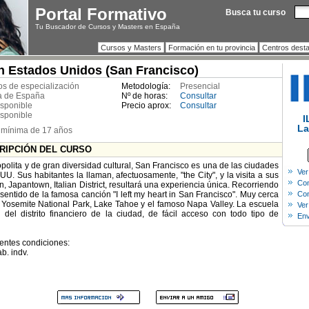
Portal Formativo
Busca tu curso
Tu Buscador de Cursos y Masters en España
Cursos y Masters
Formación en tu provincia
Centros dest
n Estados Unidos (San Francisco)
s de especialización
Metodología:
Presencial
a de España
Nº de horas:
Consultar
isponible
Precio aprox:
Consultar
isponible
I
La
mínima de 17 años
CRIPCIÓN DEL CURSO
ita y de gran diversidad cultural, San Francisco es una de las ciudades
Ver
U. Sus habitantes la llaman, afectuosamente, "the City", y la visita a sus
Com
n, Japantown, Italian District, resultará una experiencia única. Recorriendo
sentido de la famosa canción "I left my heart in San Francisco". Muy cerca
Con
 Yosemite National Park, Lake Tahoe y el famoso Napa Valley. La escuela
Ver
 del distrito financiero de la ciudad, de fácil acceso con todo tipo de
Env
entes condiciones:
b. indv.