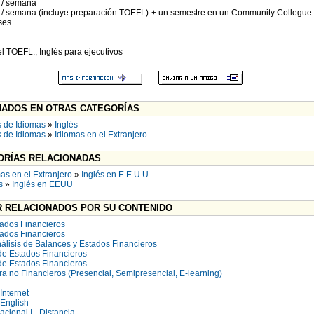
s / semana
es / semana (incluye preparación TOEFL) + un semestre en un Community Collegue 
ses.
l TOEFL., Inglés para ejecutivos
ADOS EN OTRAS CATEGORÍAS
 de Idiomas
»
Inglés
 de Idiomas
»
Idiomas en el Extranjero
RÍAS RELACIONADAS
as en el Extranjero
»
Inglés en E.E.U.U.
s
»
Inglés en EEUU
 RELACIONADOS POR SU CONTENIDO
tados Financieros
tados Financieros
lisis de Balances y Estados Financieros
de Estados Financieros
de Estados Financieros
a no Financieros (Presencial, Semipresencial, E-learning)
Internet
 English
acional I - Distancia