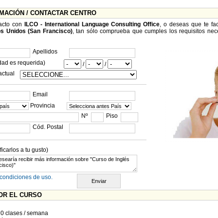
RMACIÓN / CONTACTAR CENTRO
tacto con
ILCO - International Language Consulting Office
, o deseas que te fa
os Unidos (San Francisco)
, tan sólo comprueba que cumples los requisitos neces
Apellidos
dad es requerida)
/
/
actual
Email
Provincia
Nº
Piso
Cód. Postal
carlos a tu gusto)
condiciones de uso.
OR EL CURSO
20 clases / semana