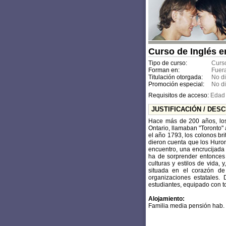
Curso de Inglés e
Tipo de curso:
Curso
Forman en:
Fuer
Titulación otorgada:
No d
Promoción especial:
No d
Requisitos de acceso:
Edad
JUSTIFICACIÓN / DES
Hace más de 200 años, los 
Ontario, llamaban "Toronto"
el año 1793, los colonos br
dieron cuenta que los Huron
encuentro, una encrucijada
ha de sorprender entonces
culturas y estilos de vida, 
situada en el corazón de
organizaciones estatales.
estudiantes, equipado con to
Alojamiento:
Familia media pensión hab.