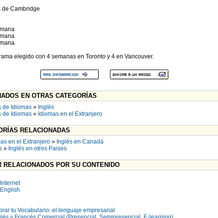
s de Cambridge
semana
semana
semana
grama elegido con 4 semanas en Toronto y 4 en Vancouver.
ADOS EN OTRAS CATEGORÍAS
 de Idiomas
»
Inglés
 de Idiomas
»
Idiomas en el Extranjero
RÍAS RELACIONADAS
as en el Extranjero
»
Inglés en Canadá
s
»
Inglés en otros Paises
 RELACIONADOS POR SU CONTENIDO
Internet
 English
rar tu Vocabulario: el lenguaje empresarial
lés y Francés Comercial (Presencial, Semipresencial, E-learning)