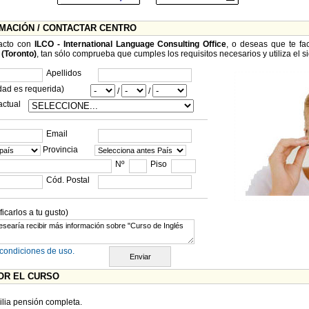
RMACIÓN / CONTACTAR CENTRO
tacto con
ILCO - International Language Consulting Office
, o deseas que te fa
(Toronto)
, tan sólo comprueba que cumples los requisitos necesarios y utiliza el si
Apellidos
dad es requerida)
/
/
actual
Email
Provincia
Nº
Piso
Cód. Postal
carlos a tu gusto)
condiciones de uso.
OR EL CURSO
ilia pensión completa.