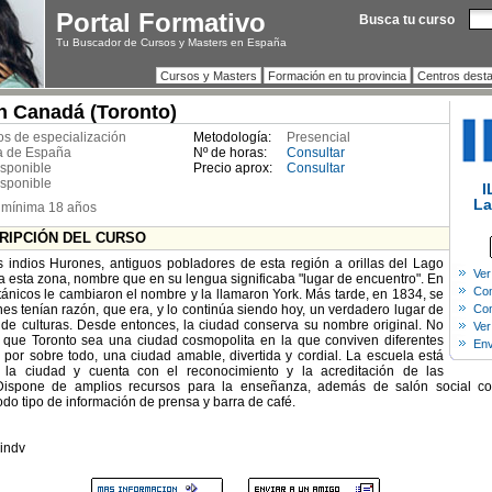
Portal Formativo
Busca tu curso
Tu Buscador de Cursos y Masters en España
Cursos y Masters
Formación en tu provincia
Centros dest
n Canadá (Toronto)
s de especialización
Metodología:
Presencial
a de España
Nº de horas:
Consultar
isponible
Precio aprox:
Consultar
isponible
I
La
 mínima 18 años
CRIPCIÓN DEL CURSO
indios Hurones, antiguos pobladores de esta región a orillas del Lago
Ver
 a esta zona, nombre que en su lengua significaba "lugar de encuentro". En
Com
itánicos le cambiaron el nombre y la llamaron York. Más tarde, en 1834, se
es tenían razón, que era, y lo continúa siendo hoy, un verdadero lugar de
Con
 de culturas. Desde entonces, la ciudad conserva su nombre original. No
Ver
 que Toronto sea una ciudad cosmopolita en la que conviven diferentes
Env
y, por sobre todo, una ciudad amable, divertida y cordial. La escuela está
 la ciudad y cuenta con el reconocimiento y la acreditación de las
 Dispone de amplios recursos para la enseñanza, además de salón social co
do tipo de información de prensa y barra de café.
 indv