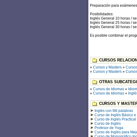
Preparación para exámene
Posibilidades:
Inglés General 10 horas / 
Inglés General 25 horas / 
Inglés General 30 horas / 
Es posible combinar el pro
CURSOS RELACION
»
Cursos y Masters
»
Cursos
»
Cursos y Masters
»
Cursos
OTRAS SUBCATEGO
»
Cursos de Idiomas
»
Idiom
»
Cursos de Idiomas
»
Inglé
CURSOS Y MASTER
Inglés con Mil palabras
Curso de Inglés Básico e 
Curso de Inglés Practical
Curso de Inglés
Profesor de Yoga
Curso de Inglés para Mejo
Curso de Monográfico Ing