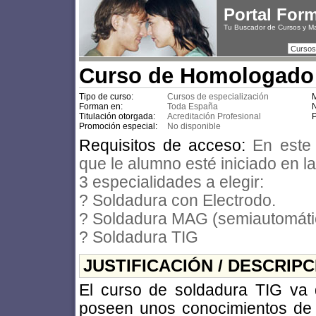
Portal For
Tu Buscador de Cursos y M
Cursos
Curso de Homologado
Tipo de curso:
Cursos de especialización
M
Forman en:
Toda España
N
Titulación otorgada:
Acreditación Profesional
P
Promoción especial:
No disponible
Requisitos de acceso:
En este 
que le alumno esté iniciado en l
3 especialidades a elegir:
? Soldadura con Electrodo.
? Soldadura MAG (semiautomáti
? Soldadura TIG
JUSTIFICACIÓN / DESCRIP
El curso de soldadura TIG va 
poseen unos conocimientos de