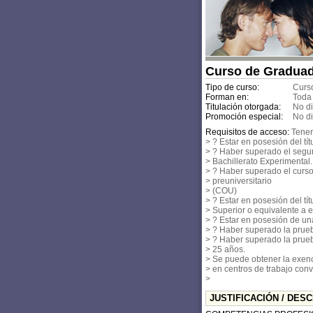
Curso de Graduado
Tipo de curso:
Curso
Forman en:
Toda
Titulación otorgada:
No d
Promoción especial:
No d
Requisitos de acceso:
Tener
> ? Estar en posesión del tí
> ? Haber superado el segu
> Bachillerato Experimental.
> ? Haber superado el curso 
> preuniversitario
> (COU)
> ? Estar en posesión del tí
> Superior o equivalente a 
> ? Estar en posesión de una 
> ? Haber superado la prueb
> ? Haber superado la prue
> 25 años.
> Se puede obtener la exenci
> en centros de trabajo conv
>
JUSTIFICACIÓN / DES