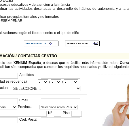
ONALES
ocesos educativos y de atención a la infancia
valuar las actividades destinadas al desarrollo de hábitos de autonomía y a la
valuar proyectos formales y no formales
 DESEMPEÑAR
lizaciones según el tipo de centro o el tipo de niño
RMACIÓN / CONTACTAR CENTRO
acto con
XENIUM España
, o deseas que te facilite más información sobre
Curs
til
, tan sólo comprueba que cumples los requisitos necesarios y utiliza el siguiente
Apellidos
dad es requerida)
/
/
actual
Email
Provincia
Nº
Piso
Cód. Postal