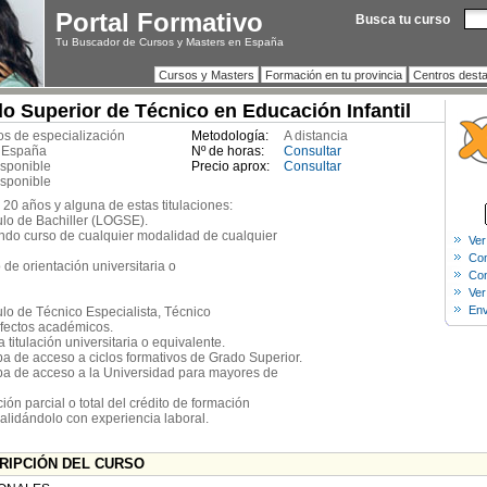
Portal Formativo
Busca tu curso
Tu Buscador de Cursos y Masters en España
Cursos y Masters
Formación en tu provincia
Centros dest
 Superior de Técnico en Educación Infantil
s de especialización
Metodología:
A distancia
 España
Nº de horas:
Consultar
isponible
Precio aprox:
Consultar
isponible
 20 años y alguna de estas titulaciones:
tulo de Bachiller (LOGSE).
ndo curso de cualquier modalidad de cualquier
Ver
Com
de orientación universitaria o
Con
Ver
Env
tulo de Técnico Especialista, Técnico
efectos académicos.
titulación universitaria o equivalente.
a de acceso a ciclos formativos de Grado Superior.
ba de acceso a la Universidad para mayores de
ón parcial o total del crédito de formación
alidándolo con experiencia laboral.
CRIPCIÓN DEL CURSO