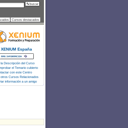
acados
Cursos destacados
XENIUM España
 la Descripción del Curso
probar el Temario cubierto
tactar con este Centro
 otros Cursos Relacionados
iar información a un amigo