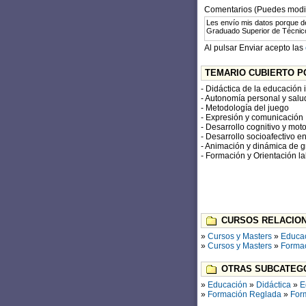
Comentarios (Puedes modifi
Al pulsar Enviar acepto las
TEMARIO CUBIERTO P
- Didáctica de la educación i
- Autonomía personal y salu
- Metodología del juego
- Expresión y comunicación
- Desarrollo cognitivo y moto
- Desarrollo socioafectivo en
- Animación y dinámica de 
- Formación y Orientación la
CURSOS RELACION
»
Cursos y Masters
»
Educa
»
Cursos y Masters
»
Forma
OTRAS SUBCATEGO
»
Educación
»
Didáctica
»
E
»
Formación Reglada
»
For