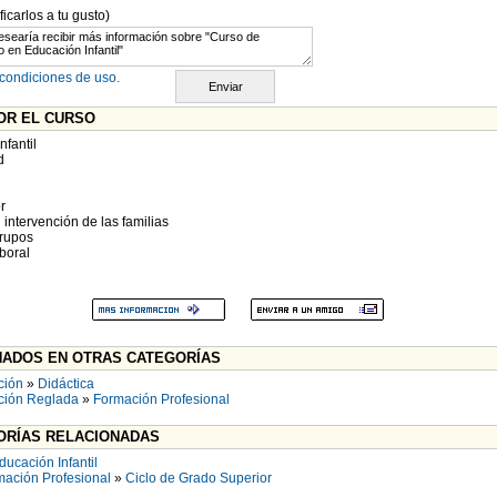
carlos a tu gusto)
condiciones de uso.
OR EL CURSO
nfantil
d
r
 intervención de las familias
grupos
boral
ADOS EN OTRAS CATEGORÍAS
ción
»
Didáctica
ción Reglada
»
Formación Profesional
RÍAS RELACIONADAS
ducación Infantil
mación Profesional
»
Ciclo de Grado Superior