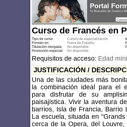
Portal For
Tu Buscador de Cursos y M
Cursos
Curso de Francés en Pa
Tipo de curso:
Cursos de especialización
M
Forman en:
Fuera de España
N
Titulación otorgada:
No disponible
P
Promoción especial:
No disponible
Requisitos de acceso:
Edad mín
JUSTIFICACIÓN / DESCRIP
Una de las ciudades más bonit
la combinación ideal para el e
para disfrutar de su amplísi
paisajística. Vivir la aventura 
barrios, Isla de Francia, Barrio
La escuela, situada en "Grands 
cerca de la Opera, del Louvre