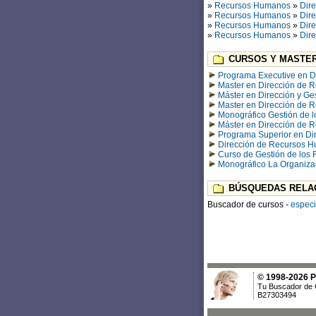
»
Recursos Humanos
»
Dir
»
Recursos Humanos
»
Dir
»
Recursos Humanos
»
Dir
»
Recursos Humanos
»
Dir
CURSOS Y MASTER
Programa Executive en 
Master en Dirección de
Máster en Dirección y Ge
Master en Dirección de 
Monográfico Gestión de l
Máster en Dirección de R
Programa Superior en Dir
Dirección de Recursos 
Curso de Gestión de los
Monográfico La Organizac
BÚSQUEDAS RELA
Buscador de cursos -
especi
© 1998-2026 Po
Tu Buscador de 
B27303494