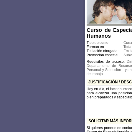
Curso de Especia
Humanos
Tipo de curso:
Curso
Forman en:
Toda
Titulación otorgada:
Emiti
Promoción especial:
Subv
Requisitos de acceso:
Dir
Departamento de Recurso
Personal y Selección... y e
de trabajo.
JUSTIFICACIÓN / DES
Hoy en día, el factor human
para alcanzar una posición
bien preparados y especiali
SOLICITAR MÁS INFO
Si quieres ponerte en conta