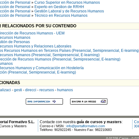
ección de Personal
»
Curso Superior en Recursos Humanos
ección de Personal
»
Experto en Gestion de RRHH
ección de Personal
»
Gestión Laboral y de Recursos Humanos
ección de Personal
»
Técnico en Recursos Humanos
 RELACIONADOS POR SU CONTENIDO
Dirección de Recursos Humanos - UEM
 Recursos Humanos
stión de Personas
Recursos Humanos y Relaciones Laborales
os Recursos Humanos en Terceros Países (Presencial, Semipresencial, E-learning
ecursos Humanos (Presencial, Semipresencial, E-learning)
ección de Recursos Humanos (Presencial, Semipresencial, E-learning)
Humanos
 Recursos Humanos y Comunicación en Hostelería
ión (Presencial, Semipresencial, E-learning)
CIONADAS
alizaci
-
gesti
-
direcci
-
recursos
-
humanos
rtal Formativo S.L.
Contacte con nuestra
guía de cursos y masters
:
Co
Cursos y Masters
Correo-e / MSN :
info@portalformativo.com
XH
Teléfono: 902922245 - Nuestro Fax: 982210683
0.01326 Carga - 0.01