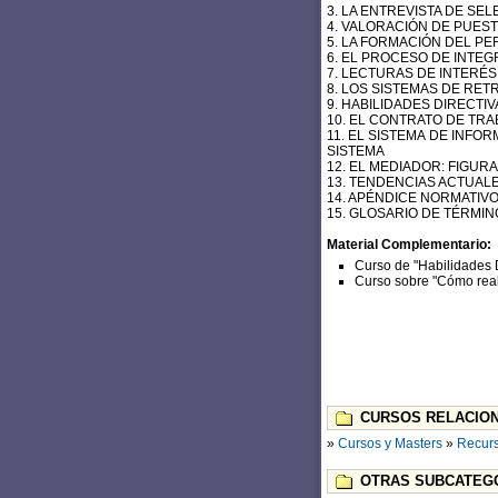
3. LA ENTREVISTA DE SE
4. VALORACIÓN DE PUES
5. LA FORMACIÓN DEL P
6. EL PROCESO DE INTE
7. LECTURAS DE INTERÉS
8. LOS SISTEMAS DE RET
9. HABILIDADES DIRECTIV
10. EL CONTRATO DE TRA
11. EL SISTEMA DE INF
SISTEMA
12. EL MEDIADOR: FIGUR
13. TENDENCIAS ACTUA
14. APÉNDICE NORMATIVO
15. GLOSARIO DE TÉRMIN
Material Complementario:
Curso de "Habilidades D
Curso sobre "Cómo real
CURSOS RELACION
»
Cursos y Masters
»
Recur
OTRAS SUBCATEGO