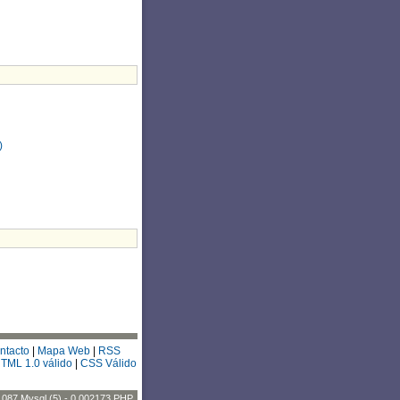
)
ntacto
|
Mapa Web
|
RSS
TML 1.0 válido
|
CSS Válido
1087 Mysql (5) - 0.002173 PHP