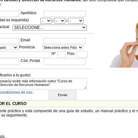
 en Gestión y Dirección de Recursos Humanos
, tan sólo comprueba que cumples
o:
Apellidos
dad es requerida)
/
/
actual
Email
Provincia
Nº
Piso
Cód. Postal
carlos a tu gusto)
condiciones de uso.
OR EL CURSO
nte práctico y esta compuesto de una guía de estudio, un manual práctico y el m
 su seguimiento.
NAL