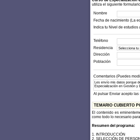
Curso de Especialización
utiliza el siguiente formulari
Nombre
Fecha de nacimiento (La e
Indica tu Nivel de estudios 
Teléfono
Residencia
Dirección
Población
Comentarios (Puedes modifi
Al pulsar Enviar acepto las
TEMARIO CUBIERTO P
El contenido es eminenteme
como todo lo necesario para
Resumen del programa:
1. INTRODUCCIÓN
2. SELECCIÓN DE PERSO