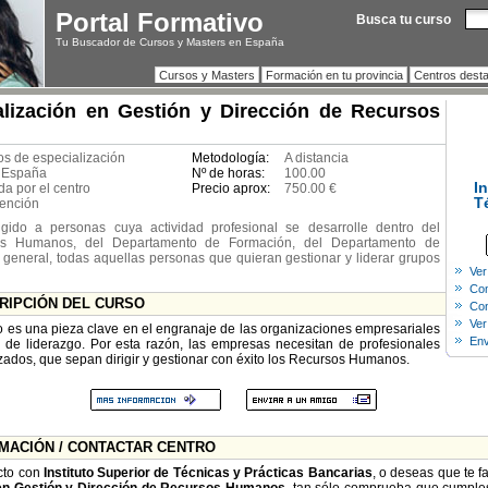
Portal Formativo
Busca tu curso
Tu Buscador de Cursos y Masters en España
Cursos y Masters
Formación en tu provincia
Centros dest
lización en Gestión y Dirección de Recursos
s de especialización
Metodología:
A distancia
 España
Nº de horas:
100.00
I
da por el centro
Precio aprox:
750.00 €
T
ención
igido a personas cuya actividad profesional se desarrolle dentro del
s Humanos, del Departamento de Formación, del Departamento de
n general, todas aquellas personas que quieran gestionar y liderar grupos
Ver
Com
CRIPCIÓN DEL CURSO
Con
Ver
o es una pieza clave en el engranaje de las organizaciones empresariales
Env
 de liderazgo. Por esta razón, las empresas necesitan de profesionales
zados, que sepan dirigir y gestionar con éxito los Recursos Humanos.
RMACIÓN / CONTACTAR CENTRO
cto con
Instituto Superior de Técnicas y Prácticas Bancarias
, o deseas que te f