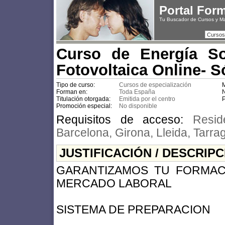
Portal For
Tu Buscador de Cursos y M
Cursos
Curso de Energía So
Fotovoltaica Online- S
Tipo de curso:
Cursos de especialización
M
Forman en:
Toda España
N
Titulación otorgada:
Emitida por el centro
P
Promoción especial:
No disponible
Requisitos de acceso:
Resi
Barcelona, Girona, Lleida, Tarra
JUSTIFICACIÓN / DESCRIP
GARANTIZAMOS TU FORMAC
MERCADO LABORAL
SISTEMA DE PREPARACION