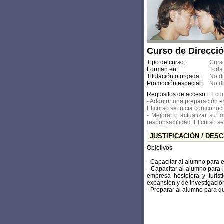
Curso de Direcció
Tipo de curso:
Curso
Forman en:
Toda
Titulación otorgada:
No d
Promoción especial:
No d
Requisitos de acceso:
El cu
- Adquirir una preparación 
El curso se inicia con conoc
- Mejorar o actualizar su 
responsabilidad. El curso s
JUSTIFICACIÓN / DES
Objetivos
- Capacitar al alumno para e
- Capacitar al alumno para l
empresa hostelera y turíst
expansión y de investigaci
- Preparar al alumno para qu