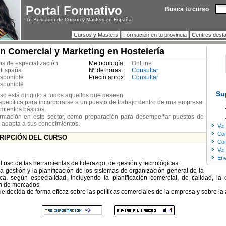
Portal Formativo
Busca tu curso
Tu Buscador de Cursos y Masters en España
Cursos y Masters
Formación en tu provincia
Centros dest
n Comercial y Marketing en Hostelería
s de especialización
Metodología:
OnLine
 España
Nº de horas:
Consultar
isponible
Precio aprox:
Consultar
isponible
Su
rso está dirigido a todos aquellos que deseen:
específica para incorporarse a un puesto de trabajo dentro de una empresa.
imientos básicos.
formación en este sector, como preparación para desempeñar puestos de
e adapta a sus conocimientos.
Ver
Com
CRIPCIÓN DEL CURSO
Con
Ver
Env
l uso de las herramientas de liderazgo, de gestión y tecnológicas.
a gestión y la planificación de los sistemas de organización general de la
ica, según especialidad, incluyendo la planificación comercial, de calidad, la
ón de mercados.
e decida de forma eficaz sobre las políticas comerciales de la empresa y sobre la