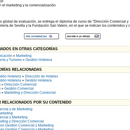
ión
 el marketing y la comercialización
 global de evaluación, se entrega el diploma de curso de "Dirección Comercial y 
lería de Sevilla y la Fundación San Valero, en el que se indican los contenidos y c
ADOS EN OTRAS CATEGORÍAS
icación
»
Marketing
ería y Turismo
»
Gestión Hotelera
RÍAS RELACIONADAS
tión Hotelera
»
Dirección de Hoteles
tión Hotelera
»
Gestión Hotelera
g
»
Dirección Comercial
g
»
Gestión Comercial
g
»
Marketing y Dirección Comercial
 RELACIONADOS POR SU CONTENIDO
rcial y de Marketing
arketing
rcial y Marketing
eting y Dirección Comercial
en Gestión Comercial y Marketing
en Gestión Comercial y Marketing