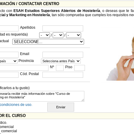
RMACIÓN / CONTACTAR CENTRO
acto con
ESAH Estudios Superiores Abiertos de Hostelería
, o deseas que te fa
ial y Marketing en Hostelería
, tan sólo comprueba que cumples los requisitos nece
Apellidos
dad es requerida)
/
/
actual
Email
Provincia
Nº
Piso
Cód. Postal
carlos a tu gusto)
condiciones de uso.
OR EL CURSO
tico.
Comercial
e comercial