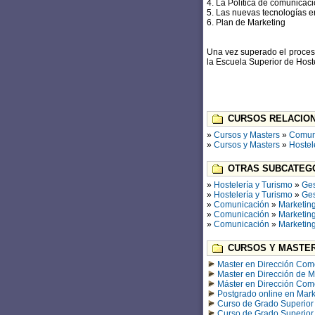
4. La Política de comunicac
5. Las nuevas tecnologías en
6. Plan de Marketing
Una vez superado el proceso
la Escuela Superior de Hoste
CURSOS RELACION
»
Cursos y Masters
»
Comun
»
Cursos y Masters
»
Hostel
OTRAS SUBCATEGO
»
Hostelería y Turismo
»
Ges
»
Hostelería y Turismo
»
Ges
»
Comunicación
»
Marketin
»
Comunicación
»
Marketin
»
Comunicación
»
Marketin
CURSOS Y MASTER
Master en Dirección Come
Master en Dirección de M
Máster en Dirección Come
Postgrado online en Mark
Curso de Grado Superior 
Curso de Grado Superior 