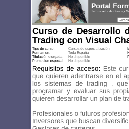
Portal For
Tu Buscador de Cursos y M
Cursos
Curso de Desarrollo 
Trading con Visual Ch
Tipo de curso:
Cursos de especialización
M
Forman en:
Toda España
N
Titulación otorgada:
No disponible
P
Promoción especial:
No disponible
Requisitos de acceso:
Este cu
que quieren adentrarse en el 
los sistemas de trading , qu
programar y evaluar sus propi
quieren desarrollar un plan de t
Profesionales o futuros profesion
Inversores que buscan diversific
Gestores de carteras.