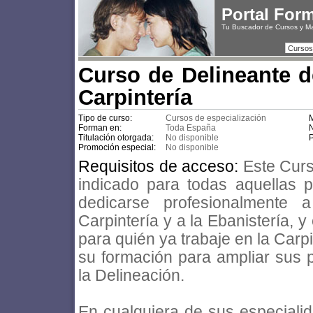
Portal For
Tu Buscador de Cursos y M
Cursos
Curso de Delineante d
Carpintería
Tipo de curso:
Cursos de especialización
M
Forman en:
Toda España
N
Titulación otorgada:
No disponible
P
Promoción especial:
No disponible
Requisitos de acceso:
Este Curs
indicado para todas aquellas
dedicarse profesionalmente 
Carpintería y a la Ebanistería, 
para quién ya trabaje en la Carp
su formación para ampliar sus p
la Delineación.
En cualquiera de sus especialid