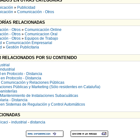
ADOS EN OTRAS CATEGORÍAS
icación
»
Publicidad
icación
»
Comunicación - Otros
RÍAS RELACIONADAS
ción - Otros
»
Comunicación Online
ción - Otros
»
Comunicacion Oral
ción - Otros
»
Equipos de Trabajo
ad
»
Comunicación Empresarial
ad
»
Gestión Publicitaria
 RELACIONADOS POR SU CONTENIDO
strial
ndustrial
 en Protocolo - Distancia
en Protocolo - Distancia
a Comunicación y Relaciones Públicas
ciones Públicas y Marketing (Sólo residentes en Cataluña)
anisterías
 Mantenimiento de Instalaciones Subacuáticas
laria - Distancia
en Sistemas de Regulación y Control Automáticos
CIONADAS
icaci
-
industrial
-
distancia