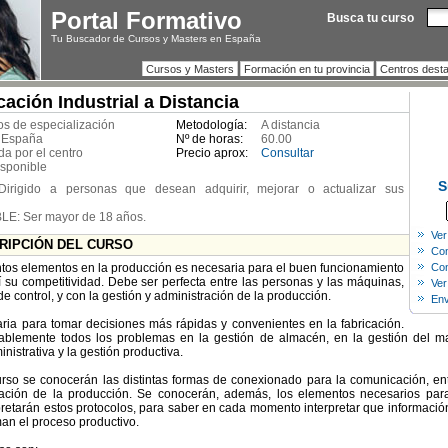
Portal Formativo
Busca tu curso
Tu Buscador de Cursos y Masters en España
Cursos y Masters
Formación en tu provincia
Centros dest
ción Industrial a Distancia
s de especialización
Metodología:
A distancia
 España
Nº de horas:
60.00
da por el centro
Precio aprox:
Consultar
isponible
S
Dirigido a personas que desean adquirir, mejorar o actualizar sus
E: Ser mayor de 18 años.
Ver
CRIPCIÓN DEL CURSO
Com
ntos elementos en la producción es necesaria para el buen funcionamiento
Con
sí su competitividad. Debe ser perfecta entre las personas y las máquinas,
Ver
de control, y con la gestión y administración de la producción.
Env
ia para tomar decisiones más rápidas y convenientes en la fabricación.
tablemente todos los problemas en la gestión de almacén, en la gestión del 
inistrativa y la gestión productiva.
curso se conocerán las distintas formas de conexionado para la comunicación, e
tración de la producción. Se conocerán, además, los elementos necesarios pa
rpretarán estos protocolos, para saber en cada momento interpretar que información
man el proceso productivo.