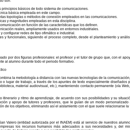
so son:
os principios básicos de todo sistema de comunicaciones.
écnica básica empleada en este campo.
stintas topologías o métodos de conexión empleados en las comunicaciones.
icas y magnitudes empleadas en esta disciplina.
 comunicación en función de las características que los definen.
icación reales, ampliamente usados en entornos industriales.
y configurar redes de tipo ofimático e industrial.
les y funcionales, siguiendo el proceso completo, desde el planteamiento y anális
mado por dos figuras profesionales: el profesor y el tutor de grupo que, con el apo
al alumno durante todo el periodo formativo.
tico
ombina la metodología a distancia con las nuevas tecnologías de la comunicació
io o lugar de trabajo, a través de los apuntes de texto especialmente diseñados 
biblioteca, material audiovisual, etc.), manteniendo contacto permanente (vía Web,
o itinerario y ritmo de aprendizaje, de acuerdo con sus posibilidades y su situació
ención y apoyo de tutores y profesores, que le guían de un modo personalizado 
ón de los objetivos, eliminando así el aislamiento con el que suele relacionarse la 
an Valero (entidad autorizada por el INAEM) está al servicio de nuestros alumn
as empresas los recursos humanos más adecuados a sus necesidades y, del m