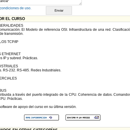
condiciones de uso.
OR EL CURSO
NERALIDADES
municación. El Modelo de referencia OSI. Infraestructura de una red. Clasificac
de transmisión.
OS TCP/IP
S ETHERNET
s IP y subred. Prácticas.
USTRIALES
. RS-232. RS-485. Redes Industriales.
ERCIALES
IBUS
tribuida a través del puerto integrado de la CPU. Coherencia de datos. Comand
CPU. Prácticas.
oftware de apoyo del curso en su última versión.