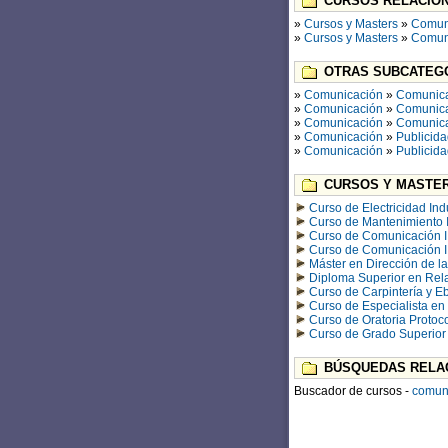
CURSOS RELACION
»
Cursos y Masters
»
Comun
»
Cursos y Masters
»
Comun
OTRAS SUBCATEGO
»
Comunicación
»
Comunica
»
Comunicación
»
Comunica
»
Comunicación
»
Comunica
»
Comunicación
»
Publicid
»
Comunicación
»
Publicid
CURSOS Y MASTER
Curso de Electricidad Indu
Curso de Mantenimiento I
Curso de Comunicación II
Curso de Comunicación I 
Máster en Dirección de l
Diploma Superior en Rela
Curso de Carpintería y Eb
Curso de Especialista en
Curso de Oratoria Protoco
Curso de Grado Superior 
BÚSQUEDAS RELA
Buscador de cursos -
comun