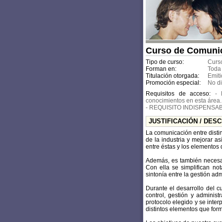
Curso de Comunica
Tipo de curso:
Curso
Forman en:
Toda
Titulación otorgada:
Emiti
Promoción especial:
No d
Requisitos de acceso:
- 
conocimientos en esta área.
- REQUISITO INDISPENSABL
JUSTIFICACIÓN / DES
La comunicación entre disti
de la industria y mejorar a
entre éstas y los elementos 
Además, es también necesar
Con ella se simplifican no
sintonía entre la gestión adm
Durante el desarrollo del 
control, gestión y adminis
protocolo elegido y se inte
distintos elementos que for