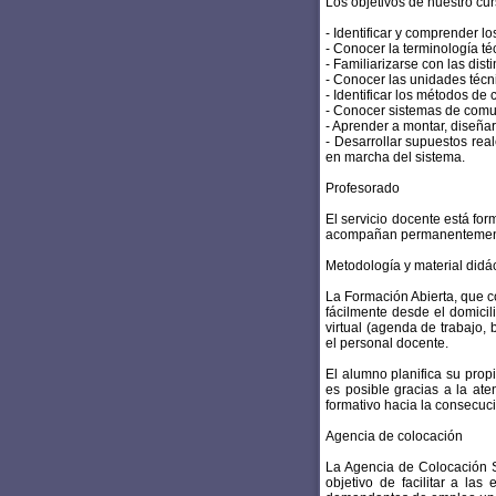
Los objetivos de nuestro cur
- Identificar y comprender l
- Conocer la terminología t
- Familiarizarse con las di
- Conocer las unidades técn
- Identificar los métodos de
- Conocer sistemas de comun
- Aprender a montar, diseñar 
- Desarrollar supuestos rea
en marcha del sistema.
Profesorado
El servicio docente está for
acompañan permanentemente 
Metodología y material didác
La Formación Abierta, que c
fácilmente desde el domicil
virtual (agenda de trabajo, 
el personal docente.
El alumno planifica su propi
es posible gracias a la at
formativo hacia la consecuci
Agencia de colocación
La Agencia de Colocación S
objetivo de facilitar a l