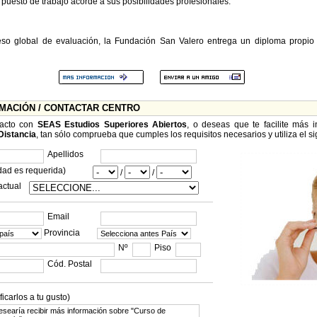
uesto de trabajo acorde a sus posibilidades profesionales.
so global de evaluación, la Fundación San Valero entrega un diploma propio 
RMACIÓN / CONTACTAR CENTRO
tacto con
SEAS Estudios Superiores Abiertos
, o deseas que te facilite más 
Distancia
, tan sólo comprueba que cumples los requisitos necesarios y utiliza el si
Apellidos
dad es requerida)
/
/
actual
Email
Provincia
Nº
Piso
Cód. Postal
carlos a tu gusto)