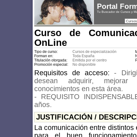
Portal For
Tu Buscador de Cursos y M
Cursos
Curso de Comunicaci
OnLine
Tipo de curso:
Cursos de especialización
M
Forman en:
Toda España
N
Titulación otorgada:
Emitida por el centro
P
Promoción especial:
No disponible
Requisitos de acceso:
- Diri
desean adquirir, mejorar
conocimientos en esta área.
- REQUISITO INDISPENSABLE
años.
JUSTIFICACIÓN / DESCRIP
La comunicación entre distintos
para el buen funcionamient