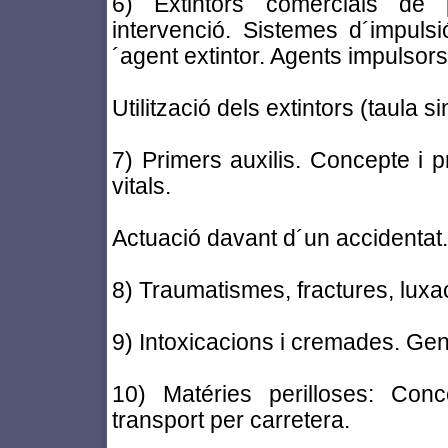
6) Extintors comercials de p
intervenció. Sistemes d´impuls
´agent extintor. Agents impulsors
Utilització dels extintors (taula si
7) Primers auxilis. Concepte i pr
vitals.
Actuació davant d´un accidentat.
8) Traumatismes, fractures, luxac
9) Intoxicacions i cremades. Gene
10) Matéries perilloses: Conce
transport per carretera.