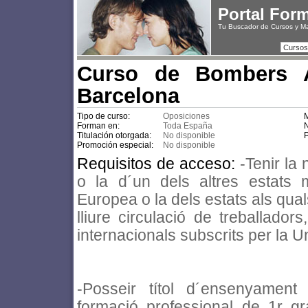
Portal For
Tu Buscador de Cursos y M
Cursos
Curso de Bombers A
Barcelona
Tipo de curso:
Oposiciones
M
Forman en:
Toda España
N
Titulación otorgada:
No disponible
P
Promoción especial:
No disponible
Requisitos de acceso:
-Tenir la
o la d´un dels altres estats
Europea o la dels estats als quals
lliure circulació de treballadors
internacionals subscrits per la U
-Posseir títol d´ensenyament 
formació professional de 1r gra