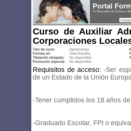
Portal For
Tu Buscador de Cursos y M
Cursos
Curso de Auxiliar Adm
Corporaciones Locale
Tipo de curso:
Oposiciones
M
Forman en:
Toda España
N
Titulación otorgada:
No disponible
P
Promoción especial:
No disponible
Requisitos de acceso:
-Ser esp
de un Estado de la Unión Europa
-Tener cumplidos los 18 años de
-Graduado Escolar, FPI o equiva