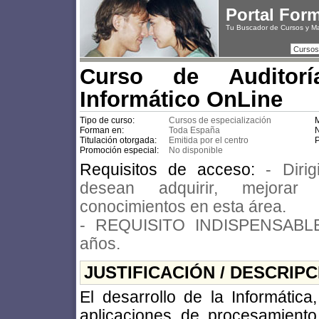
Portal For
Tu Buscador de Cursos y M
Cursos
Curso de Auditorí
Informático OnLine
Tipo de curso:
Cursos de especialización
M
Forman en:
Toda España
N
Titulación otorgada:
Emitida por el centro
P
Promoción especial:
No disponible
Requisitos de acceso:
- Diri
desean adquirir, mejorar
conocimientos en esta área.
- REQUISITO INDISPENSABLE
años.
JUSTIFICACIÓN / DESCRIP
El desarrollo de la Informátic
aplicaciones de procesamiento