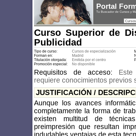
Portal For
Tu Buscador de Cursos y M
Cursos
Curso Superior de D
Publicidad
Tipo de curso:
Cursos de especialización
M
Forman en:
Madrid
N
Titulación otorgada:
Emitida por el centro
P
Promoción especial:
No disponible
Requisitos de acceso:
Este
requiere conocimientos previos 
JUSTIFICACIÓN / DESCRIP
Aunque los avances informáti
completamente la forma de traba
existen multitud de técnica
preimpresión que resultan imp
indudables ventajas de esta tecn