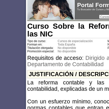
Portal For
Tu Buscador de Cursos y M
Cursos
Curso Sobre la Refo
las NIC
Tipo de curso:
Cursos de especialización
M
Forman en:
Toda España
N
Titulación otorgada:
No disponible
P
Promoción especial:
No disponible
Requisitos de acceso:
Dirigido
Departamento de Contabilidad
JUSTIFICACIÓN / DESCRIP
La reforma contable y las
contabilidad, explicadas de un m
Con un esfuerzo mínimo, conoc
normas contables que entran 