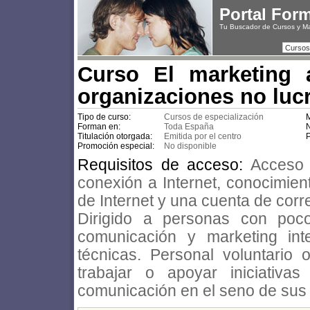
Portal For
Tu Buscador de Cursos y M
Cursos
Curso El marketing 
organizaciones no lucr
Tipo de curso:
Cursos de especialización
M
Forman en:
Toda España
N
Titulación otorgada:
Emitida por el centro
P
Promoción especial:
No disponible
Requisitos de acceso:
Acceso
conexión a Internet, conocimien
de Internet y una cuenta de corr
Dirigido a personas con poc
comunicación y marketing int
técnicas. Personal voluntari
trabajar o apoyar iniciativa
comunicación en el seno de sus