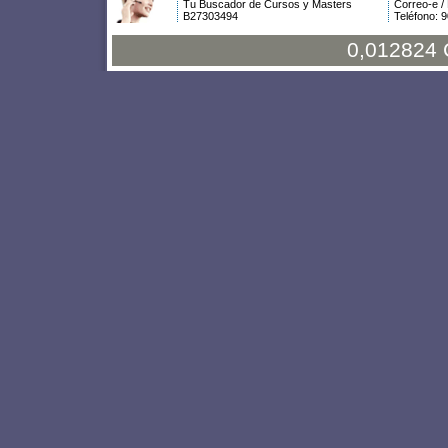
Tu Buscador de Cursos y Masters
Correo-e /
B27303494
Teléfono: 
0,012824 