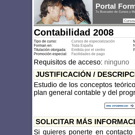
Portal For
Tu Buscador de Cursos y M
Cursos
Contabilidad 2008
Tipo de curso:
Cursos de especialización
M
Forman en:
Toda España
N
Titulación otorgada:
Emitida por el centro
P
Promoción especial:
Facilidades de pago
Requisitos de acceso:
ninguno
JUSTIFICACIÓN / DESCRIP
Estudio de los conceptos teórico
plan general contable y del pro
SOLICITAR MÁS INFORMAC
Si quieres ponerte en contact