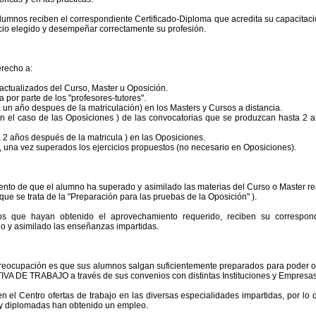
alumnos reciben el correspondiente Certificado-Diploma que acredita su capacitaci
ficio elegido y desempeñar correctamente su profesión.
erecho a:
 actualizados del Curso, Master u Oposición.
 por parte de los "profesores-tutores".
 un año despues de la matriculación) en los Masters y Cursos a distancia.
 en el caso de las Oposiciones ) de las convocatorias que se produzcan hasta 2 
 2 años después de la matricula ) en las Oposiciones.
, una vez superados los ejercicios propuestos (no necesario en Oposiciones).
ento de que el alumno ha superado y asimilado las materias del Curso o Master re
ue se trata de la "Preparación para las pruebas de la Oposición" ).
s que hayan obtenido el aprovechamiento requerido, reciben su correspond
do y asimilado las enseñanzas impartidas.
eocupación es que sus alumnos salgan suficientemente preparados para poder op
IVA DE TRABAJO a través de sus convenios con distintas Instituciones y Empresas
 el Centro ofertas de trabajo en las diversas especialidades impartidas, por lo 
y diplomadas han obtenido un empleo.