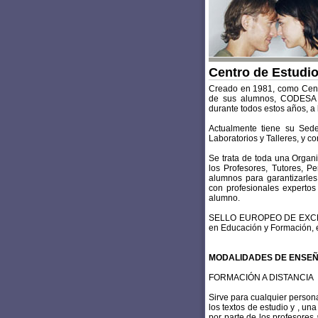
Centro de Estud
Creado en 1981, como Centr
de sus alumnos, CODESA h
durante todos estos años, a
Actualmente tiene su Sed
Laboratorios y Talleres, y 
Se trata de toda una Organi
los Profesores, Tutores, P
alumnos para garantizarle
con profesionales experto
alumno.
SELLO EUROPEO DE EXCELE
en Educación y Formación, e
MODALIDADES DE ENSE
FORMACIÓN A DISTANCIA
Sirve para cualquier persona
los textos de estudio y , un
por parte de los profesores 