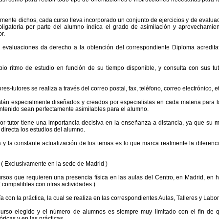
mente dichos, cada curso lleva incorporado un conjunto de ejercicios y de evalu
obligatoria por parte del alumno indica el grado de asimilación y aprovechamie
or.
 evaluaciones da derecho a la obtención del correspondiente Diploma acredit
o ritmo de estudio en función de su tiempo disponible, y consulta con sus tu
res-tutores se realiza a través del correo postal, fax, teléfono, correo electrónico, et
tán especialmente diseñados y creados por especialistas en cada materia para l
ntenido sean perfectamente asimilables para el alumno.
sor-tutor tiene una importancia decisiva en la enseñanza a distancia, ya que su m
 directa los estudios del alumno.
 y la constante actualización de los temas es lo que marca realmente la diferenc
xclusivamente en la sede de Madrid )
rsos que requieren una presencia física en las aulas del Centro, en Madrid, en 
ompatibles con otras actividades ).
a con la práctica, la cual se realiza en las correspondientes Aulas, Talleres y Labor
urso elegido y el número de alumnos es siempre muy limitado con el fin de q
ricas y en las prácticas.