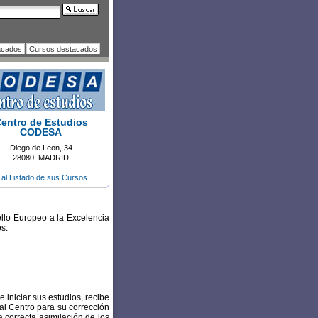
acados
Cursos destacados
entro de Estudios
CODESA
Diego de Leon, 34
28080, MADRID
r al Listado de sus Cursos
 Europeo a la Excelencia
s.
 iniciar sus estudios, recibe
 al Centro para su corrección
a correcta asimilación de los