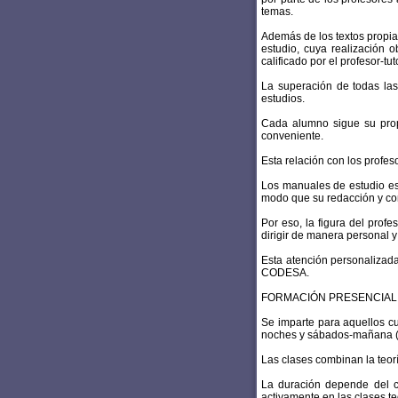
temas.
Además de los textos propia
estudio, cuya realización 
calificado por el profesor-tut
La superación de todas las
estudios.
Cada alumno sigue su propi
conveniente.
Esta relación con los profeso
Los manuales de estudio es
modo que su redacción y co
Por eso, la figura del profe
dirigir de manera personal y
Esta atención personalizada
CODESA.
FORMACIÓN PRESENCIAL ( E
Se imparte para aquellos cu
noches y sábados-mañana ( c
Las clases combinan la teorí
La duración depende del c
activamente en las clases teó