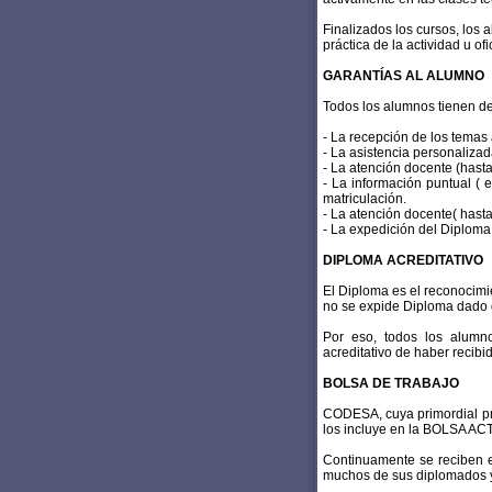
Finalizados los cursos, los 
práctica de la actividad u o
GARANTÍAS AL ALUMNO
Todos los alumnos tienen d
- La recepción de los temas
- La asistencia personalizada
- La atención docente (hasta
- La información puntual (
matriculación.
- La atención docente( hasta
- La expedición del Diploma
DIPLOMA ACREDITATIVO
El Diploma es el reconocimi
no se expide Diploma dado q
Por eso, todos los alumno
acreditativo de haber recibi
BOLSA DE TRABAJO
CODESA, cuya primordial pr
los incluye en la BOLSA ACT
Continuamente se reciben en
muchos de sus diplomados 