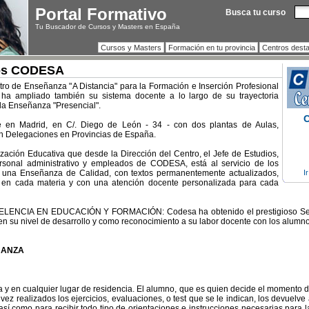
Portal Formativo
Busca tu curso
Tu Buscador de Cursos y Masters en España
Cursos y Masters
Formación en tu provincia
Centros dest
ios CODESA
o de Enseñanza "A Distancia" para la Formación e Inserción Profesional
a ampliado también su sistema docente a lo largo de su trayectoria
 la Enseñanza "Presencial".
C
e en Madrid, en C/. Diego de León - 34 - con dos plantas de Aulas,
con Delegaciones en Provincias de España.
zación Educativa que desde la Dirección del Centro, el Jefe de Estudios,
ersonal administrativo y empleados de CODESA, está al servicio de los
s una Enseñanza de Calidad, con textos permanentemente actualizados,
I
s en cada materia y con una atención docente personalizada para cada
NCIA EN EDUCACIÓN Y FORMACIÓN: Codesa ha obtenido el prestigioso Sello
n su nivel de desarrollo y como reconocimiento a su labor docente con los alumno
ÑANZA
 y en cualquier lugar de residencia. El alumno, que es quien decide el momento de
a vez realizados los ejercicios, evaluaciones, o test que se le indican, los devuelve
así como para recibir todo tipo de orientaciones e instrucciones necesarias para l