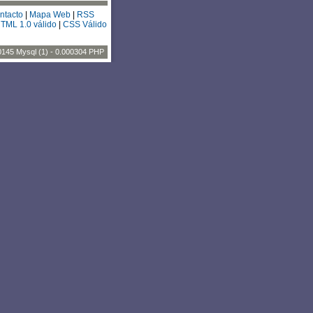
ntacto
|
Mapa Web
|
RSS
TML 1.0 válido
|
CSS Válido
0145 Mysql (1) - 0.000304 PHP