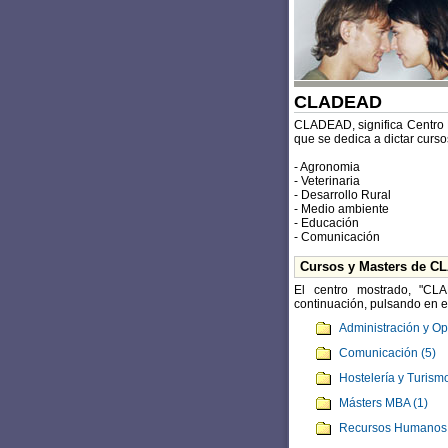
CLADEAD
CLADEAD, significa Centro L
que se dedica a dictar curso
- Agronomia
- Veterinaria
- Desarrollo Rural
- Medio ambiente
- Educación
- Comunicación
Cursos y Masters de 
El centro mostrado, "CL
continuación, pulsando en el
Administración y Op
Comunicación (5)
Hostelería y Turismo
Másters MBA (1)
Recursos Humanos 