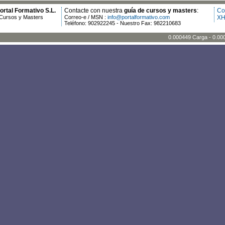
rtal Formativo S.L.
Contacte con nuestra
guía de cursos y masters
:
Co
Cursos y Masters
Correo-e / MSN :
info@portalformativo.com
XH
Teléfono: 902922245 - Nuestro Fax: 982210683
0.000449 Carga - 0.00